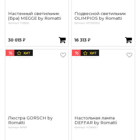
Настенный светильник
Подвесной светильник
(Бра) MEGGE by Romatti
OLIMPIOS by Romatti
Артикул: TH5041
Артикул: AFFDPD112
30 015 ₽
16 313 ₽
%
%
ХИТ
ХИТ
Люстра GORSCH by
Настольная лампа
Romatti
DEFFAR by Romatti
Артикул: 8915P
Артикул: MT8001-1