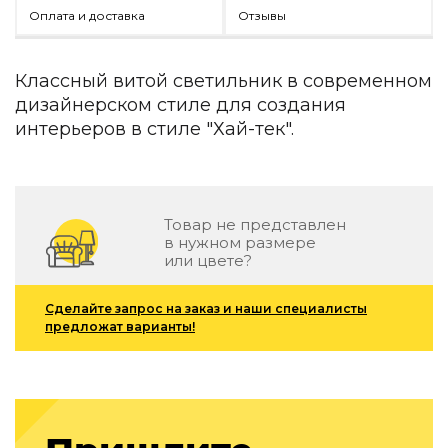
Детская мебель
Оплата и доставка
Отзывы
Уличная и садовая мебель
Фитнес и wellness-оборудование
Коллекции
Классный витой светильник в современном
дизайнерском стиле для создания
ROOM — Modern
интерьеров в стиле "Хай-тек".
INTERRA — Soft Modern
ARTOPIA — Mid-Century
DAYZ — Ethno
Все коллекции мебели
Товар не представлен
Подбор, производство и комплектация по вашему диз
в нужном размере
или цвете?
Декор
Сделайте запрос на заказ и наши специалисты
По типу
предложат варианты!
Для кухни
Предметы интерьера
Зеркала
Вентиляторы
Ковры