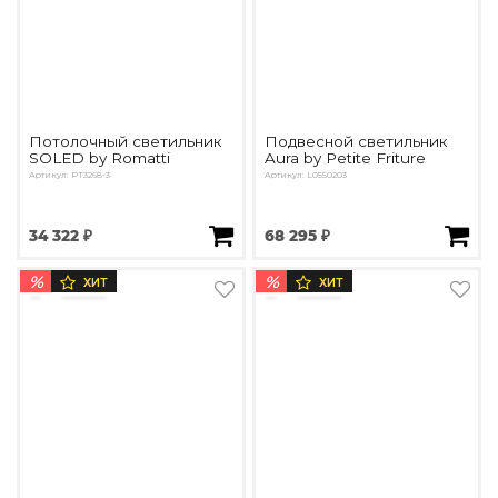
Потолочный светильник
Подвесной светильник
SOLED by Romatti
Aura by Petite Friture
Артикул: PT3268-3
Артикул: L0550203
34 322 ₽
68 295 ₽
%
%
ХИТ
ХИТ