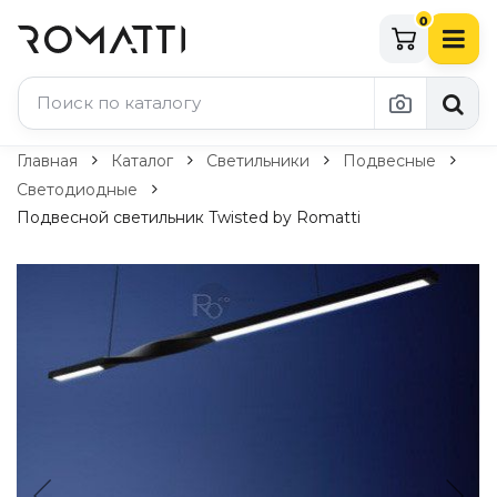
0
Каталог Romatti
Главная
Каталог
Светильники
Подвесные
Светодиодные
Свет и освещение
Подвесной светильник Twisted by Romatti
По типу
Подвесные светильники
Люстры
Потолочные светильники
Бра и настенные светильники
Настольные лампы
Торшеры
Технический свет
Уличное освещение
Комплектующие