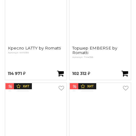
Кресло LATTY by Romatti
Торшер EMBERSE by
Romatti
Артикул: KK16189
Артикул: TH4058
114 971 ₽
102 312 ₽
%
%
ХИТ
ХИТ