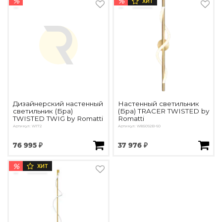
%
%
ХИТ
Подбор, производство и комплектация по вашему диз
Все категории товаров
Бренды
Реализованные проекты
Дизайнерский настенный
Настенный светильник
светильник (Бра)
(Бра) TRACER TWISTED by
TWISTED TWIG by Romatti
Romatti
Артикул: W172
Артикул: W85092B-60
76 995 ₽
37 976 ₽
%
ХИТ