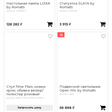
Настольная лампа LIZAK
Статуэтка SLAIN by
by Romatti
Romatti
Артикул: TH8003-1T
Артикул: DD17235
128 282 ₽
3 915 ₽
%
Стул Time Flies, ножки
Подвесной светильник
хром, обивка велюр/
Open Mic by Romatti
полистер розовый
Артикул: G350
Артикул: 5900-1+5901-2+5902-3+5903-3
Запросить цену
56 898 ₽