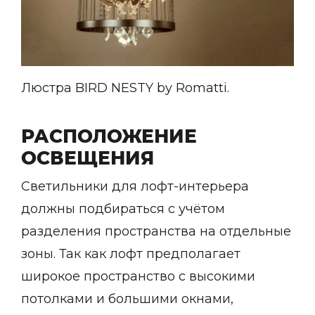
Контемпорари
Производство архитектурного и декоративного осве
Мебель
По типу
Люстра BIRD NESTY by Romatti.
Стулья
Столы и столики
Мягкая мебель
РАСПОЛОЖЕНИЕ
Кровати и матрасы
ОСВЕЩЕНИЯ
Комоды и тумбы
Полки и стеллажи
Светильники для лофт-интерьера
Консоли
Мебель по назначению
должны подбираться с учётом
разделения пространства на отдельные
Мебель для HoReCa
Производство мебели на заказ Romatti
зоны. Так как лофт предполагает
Корпусная мебель на заказ
широкое пространство с высокими
Шкафы и гардеробные на заказ
Мебель для ванной
потолками и большими окнами,
Офисная мебель