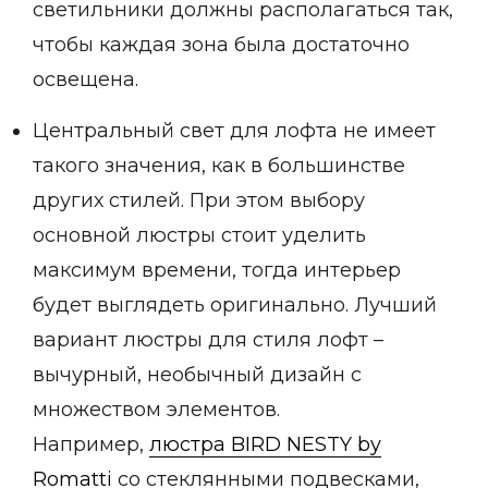
светильники должны располагаться так,
Детская мебель
Уличная и садовая мебель
чтобы каждая зона была достаточно
Фитнес и wellness-оборудование
освещена.
Коллекции
ROOM — Modern
Центральный свет для лофта не имеет
INTERRA — Soft Modern
такого значения, как в большинстве
ARTOPIA — Mid-Century
DAYZ — Ethno
других стилей. При этом выбору
Все коллекции мебели
основной люстры стоит уделить
Подбор, производство и комплектация по вашему диз
максимум времени, тогда интерьер
Декор
будет выглядеть оригинально. Лучший
вариант люстры для стиля лофт –
По типу
вычурный, необычный дизайн с
Для кухни
Предметы интерьера
множеством элементов.
Зеркала
Например,
люстра BIRD NESTY by
Вентиляторы
Ковры
Romatti
со стеклянными подвесками,