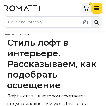
0
Каталог Romatti
Главная
Блог
Стиль лофт в
Свет и освещение
интерьере.
По типу
Рассказываем, как
Подвесные светильники
Люстры
подобрать
Потолочные светильники
Бра и настенные светильники
Настольные лампы
освещение
Торшеры
Технический свет
Лофт – стиль, в котором сочетается
Уличное освещение
Комплектующие
индустриальность и уют. Для лофта