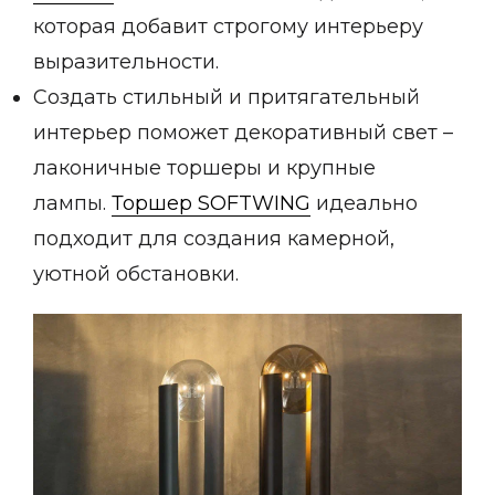
Зеленые стены
которая добавит строгому интерьеру
Дизайнерские кальяны
выразительности.
Подбор, производство и комплектация по вашему диз
Создать стильный и притягательный
Сантехника и инженерия
интерьер поможет декоративный свет –
Дизайнерские ванны
лаконичные торшеры и крупные
Подбор, производство и комплектация по вашему диз
лампы.
Торшер SOFTWING
идеально
Отделка и ремонт
подходит для создания камерной,
Стены
уютной обстановки.
Акустические панели
Стеновые декоративные панели
для террас
Террасные и фасадные системы
Биоклиматические перголы
Камень
Изделия из натурального мрамора и камня
Светящийся камень