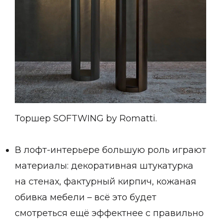
Подбор, производство и комплектация по вашему диз
Все категории товаров
Бренды
Реализованные проекты
Торшер SOFTWING by Romatti.
В лофт-интерьере большую роль играют
материалы: декоративная штукатурка
на стенах, фактурный кирпич, кожаная
обивка мебели – всё это будет
смотреться ещё эффектнее с правильно