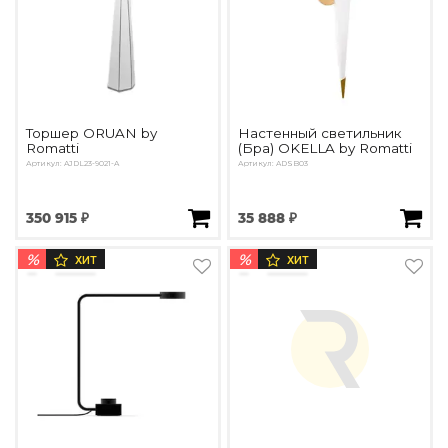
Торшер ORUAN by
Настенный светильник
Romatti
(Бра) OKELLA by Romatti
Артикул: AJDL23-9021-A
Артикул: ADSB03
350 915 ₽
35 888 ₽
%
%
ХИТ
ХИТ