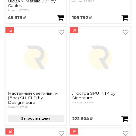
URBAN Metallo 90° by
Артикул: OSZ2212
Cables
Артикул: OW3295
48 575 ₽
105 792 ₽
%
%
Настенный светильник
Люстра SPUTNIK by
(Бра) SHIELD by
Signature
Designheure
Артикул: OL4738
Артикул: OW1334
Запросить цену
222 604 ₽
%
%