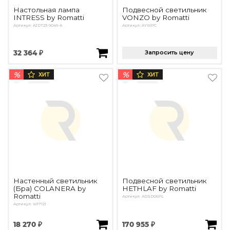
Настольная лампа
Подвесной светильник
INTRESS by Romatti
VONZO by Romatti
Артикул: AJDT23-9049-A
Артикул: AYWPC
32 364 ₽
Запросить цену
%
%
ХИТ
ХИТ
Настенный светильник
Подвесной светильник
(Бра) COLANERA by
HETHLAF by Romatti
Romatti
Артикул: ADSD06PL
Артикул: W17121
18 270 ₽
170 955 ₽