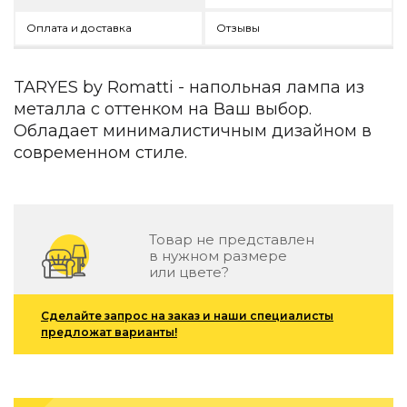
Детская мебель
Оплата и доставка
Отзывы
Уличная и садовая мебель
Фитнес и wellness-оборудование
Коллекции
TARYES by Romatti - напольная лампа из
ROOM — Modern
металла с оттенком на Ваш выбор.
INTERRA — Soft Modern
Обладает минималистичным дизайном в
ARTOPIA — Mid-Century
современном стиле.
DAYZ — Ethno
Все коллекции мебели
Подбор, производство и комплектация по вашему диз
Товар не представлен
Декор
в нужном размере
или цвете?
По типу
Для кухни
Сделайте запрос на заказ и наши специалисты
предложат варианты!
Предметы интерьера
Зеркала
Вентиляторы
Ковры