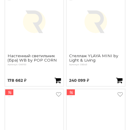
Настенный светильник
Стеллаж YLAYA MINI by
(Бра) WB by POP CORN
Light & Living
Артикул: OW1151
Артикул: OE543
178 662 ₽
240 099 ₽
%
%