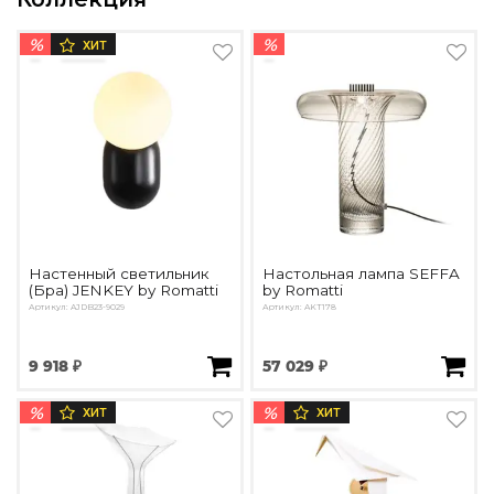
Подбор, производство и комплектация по вашему диз
%
%
ХИТ
Все категории товаров
Бренды
Реализованные проекты
Настенный светильник
Настольная лампа SEFFA
(Бра) JENKEY by Romatti
by Romatti
Артикул: AJDB23-9029
Артикул: AKT178
9 918 ₽
57 029 ₽
%
%
ХИТ
ХИТ