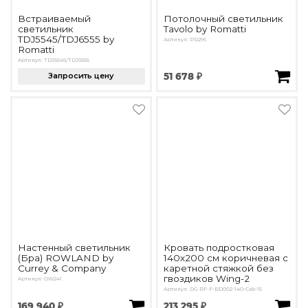
Встраиваемый
Потолочный светильник
светильник
Tavolo by Romatti
TDJ5545/TDJ6555 by
Артикул: PD296
Romatti
Артикул: TDJ5545/TDJ6555
Запросить цену
51 678 ₽
Настенный светильник
Кровать подростковая
(Бра) ROWLAND by
140х200 см коричневая с
Currey & Company
каретной стяжкой без
гвоздиков Wing-2
Артикул: OW241
Артикул: DG-RF-F-BD002-140-Cab-15
169 940 ₽
213 295 ₽