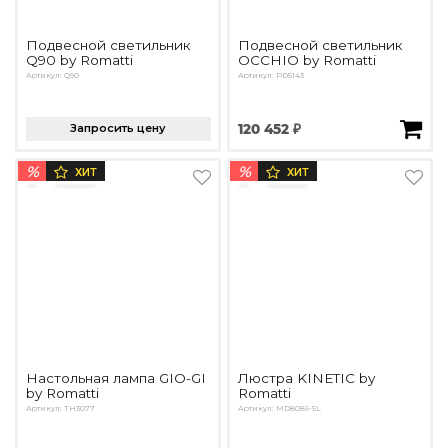
Подвесной светильник
Подвесной светильник
Q90 by Romatti
OCCHIO by Romatti
Артикул: Q90
Артикул: PD5143
Запросить цену
120 452 ₽
%
%
ХИТ
ХИТ
Настольная лампа GIO-GI
Люстра KINETIC by
by Romatti
Romatti
Артикул: TH3077
Артикул: MD8086-5L