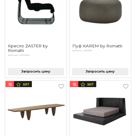
Подбор, производство и комплектация по вашему диз
Все категории товаров
Бренды
Реализованные проекты
Кресло ZASTER by
Пуф KAREM by Romatti
Romatti
Артикул: DE1345
Артикул: KKE1346
Запросить цену
Запросить цену
%
%
ХИТ
ХИТ