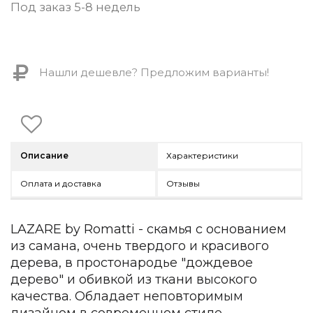
Контемпорари
Под заказ 5-8 недель
Производство архитектурного и декоративного осве
Мебель
Нашли дешевле? Предложим варианты!
По типу
Стулья
Столы и столики
Мягкая мебель
Кровати и матрасы
Описание
Характеристики
Комоды и тумбы
Полки и стеллажи
Оплата и доставка
Отзывы
Консоли
Мебель по назначению
LAZARE by Romatti - скамья с основанием
Мебель для HoReCa
из самана, очень твердого и красивого
Производство мебели на заказ Romatti
Корпусная мебель на заказ
дерева, в простонародье "дождевое
Шкафы и гардеробные на заказ
дерево" и обивкой из ткани высокого
Мебель для ванной
качества. Обладает неповторимым
Офисная мебель
дизайном в современном стиле.