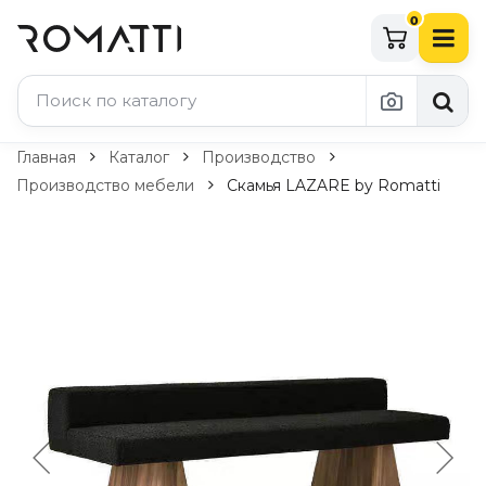
0
Каталог Romatti
Главная
Каталог
Производство
Производство мебели
Скамья LAZARE by Romatti
Свет и освещение
По типу
Подвесные светильники
Люстры
Потолочные светильники
Бра и настенные светильники
Настольные лампы
Торшеры
Технический свет
Уличное освещение
Комплектующие