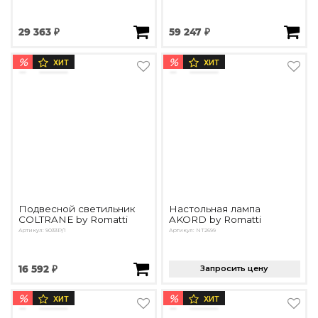
29 363 ₽
59 247 ₽
%
%
ХИТ
ХИТ
Подвесной светильник
Настольная лампа
COLTRANE by Romatti
AKORD by Romatti
Артикул: 9033P/1
Артикул: NT2699
16 592 ₽
Запросить цену
%
%
ХИТ
ХИТ