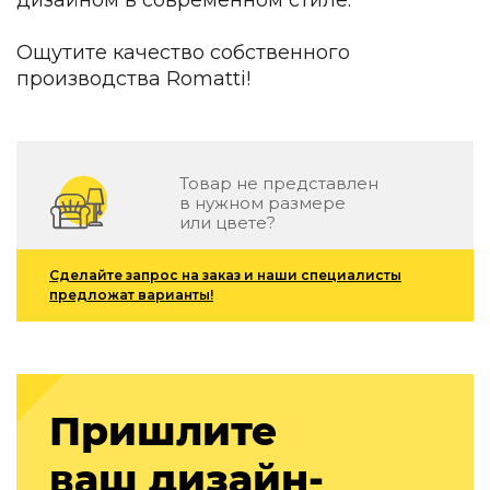
Детская мебель
Уличная и садовая мебель
Ощутите качество собственного
Фитнес и wellness-оборудование
производства Romatti!
Коллекции
ROOM — Modern
INTERRA — Soft Modern
ARTOPIA — Mid-Century
Товар не представлен
DAYZ — Ethno
в нужном размере
Все коллекции мебели
или цвете?
Подбор, производство и комплектация по вашему диз
Сделайте запрос на заказ и наши специалисты
предложат варианты!
Декор
По типу
Для кухни
Предметы интерьера
Пришлите
Зеркала
Вентиляторы
ваш дизайн-
Ковры