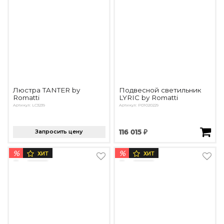
Люстра TANTER by
Подвесной светильник
Romatti
LYRIC by Romatti
Артикул: LC3239
Артикул: PD1020229
Запросить цену
116 015 ₽
%
%
ХИТ
ХИТ