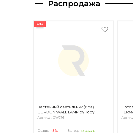
Распродажа
SALE
Настенный светильник (Бра)
Пото
GORDON WALL LAMP by Tooy
FERMA
Артикул: OW276
Артику
Скидка:
-5%
Выгода:
13 463 ₽