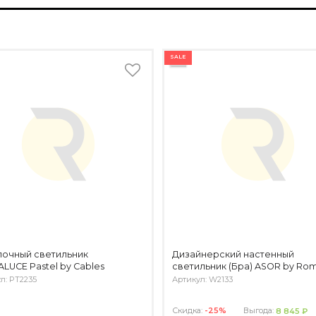
SALE
лочный светильник
Дизайнерский настенный
LUCE Pastel by Cables
светильник (Бра) ASOR by Rom
л: PT2235
Артикул: W2133
Скидка:
-25%
Выгода:
8 845 ₽