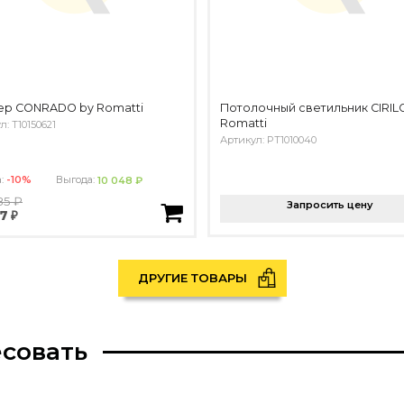
ер CONRADO by Romatti
Потолочный светильник CIRIL
Romatti
л: T10150621
Артикул: PT1010040
а:
-10%
Выгода:
10 048 ₽
85 ₽
Запросить цену
7 ₽
ДРУГИЕ ТОВАРЫ
есовать