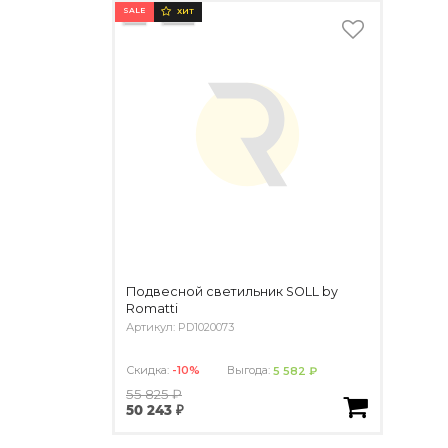
SALE
ХИТ
Подвесной светильник SOLL by
Romatti
Артикул: PD1020073
Скидка:
-10%
Выгода:
5 582 ₽
55 825 ₽
50 243 ₽