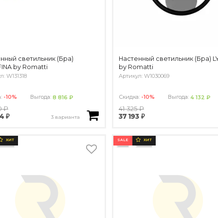
нный светильник (Бра)
Настенный светильник (Бра) L
INA by Romatti
by Romatti
л: W131318
Артикул: W1030069
а:
-10%
Выгода:
Скидка:
-10%
Выгода:
8 816 ₽
4 132 ₽
0 ₽
41 325 ₽
4 ₽
37 193 ₽
3 варианта
SALE
ХИТ
ХИТ