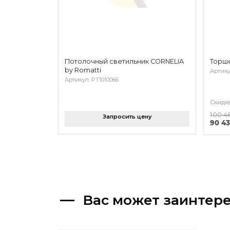
Потолочный светильник CORNELIA
Торш
by Romatti
Артику
Артикул: PT1010066
Скидк
100 4
Запросить цену
90 43
Вас может заинтер