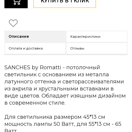
КУПИТЬ В 1 КЛИК
Детская мебель
Уличная и садовая мебель
Фитнес и wellness-оборудование
Коллекции
ROOM — Modern
Описание
Характеристики
INTERRA — Soft Modern
ARTOPIA — Mid-Century
Оплата и доставка
Отзывы
DAYZ — Ethno
Все коллекции мебели
SANCHES by Romatti - потолочный
Подбор, производство и комплектация по вашему диз
светильник с основанием из металла
Декор
латунного оттенка и светорассеивателями
из акрила и хрустальными вставками в
По типу
виде цветов. Обладает изящным дизайном
в современном стиле.
Для кухни
Предметы интерьера
Зеркала
Для светильника размером 45*13 см
Вентиляторы
мощность лампы 50 Ватт, для 55*13 см - 65
Ковры
Ватт.