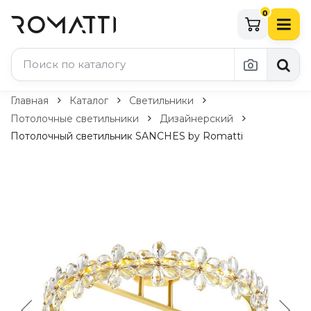
0
Каталог Romatti
Главная
Каталог
Светильники
Потолочные светильники
Дизайнерский
Свет и освещение
Потолочный светильник SANCHES by Romatti
По типу
Подвесные светильники
Люстры
Потолочные светильники
Бра и настенные светильники
Настольные лампы
Торшеры
Технический свет
Уличное освещение
Комплектующие