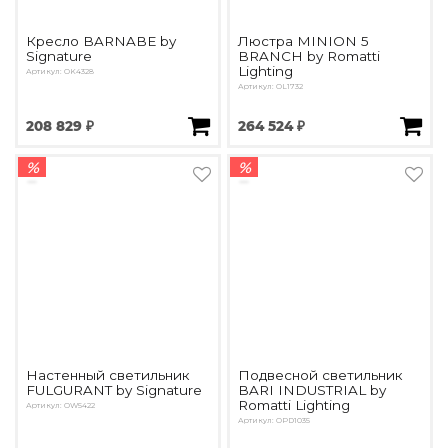
Кресло BARNABE by
Люстра MINION 5
Signature
BRANCH by Romatti
Lighting
Артикул: OK4328
Артикул: OL1732
208 829 ₽
264 524 ₽
%
%
Настенный светильник
Подвесной светильник
FULGURANT by Signature
BARI INDUSTRIAL by
Romatti Lighting
Артикул: OW5422
Артикул: OPD1035