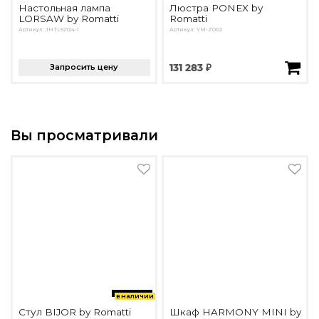
Настольная лампа
Люстра PONEX by
LORSAW by Romatti
Romatti
Артикул: JHTL52124-1
Артикул: YM-Z002
Запросить цену
131 283 ₽
Вы просматривали
в наличии
Стул BIJOR by Romatti
Шкаф HARMONY MINI by