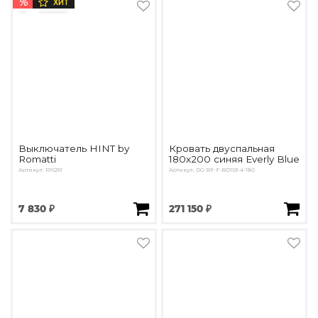
%
ХИТ
Выключатель HINT by
Кровать двуспальная
Romatti
180х200 синяя Everly Blue
Артикул: R16291
Артикул: DG-RF-F-BD193-4-180
7 830 ₽
271 150 ₽