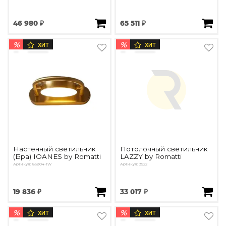
46 980 ₽
65 511 ₽
%
%
ХИТ
ХИТ
Настенный светильник
Потолочный светильник
(Бра) IOANES by Romatti
LAZZY by Romatti
Артикул: 86804-1W
Артикул: 3522
19 836 ₽
33 017 ₽
%
%
ХИТ
ХИТ