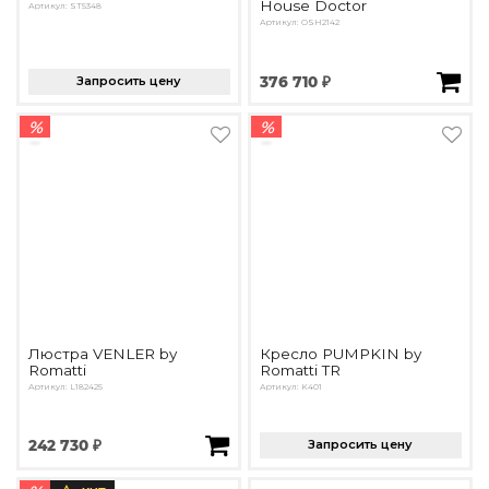
House Doctor
Артикул: ST5348
Артикул: ОSH2142
Запросить цену
376 710 ₽
%
%
Люстра VENLER by
Кресло PUMPKIN by
Romatti
Romatti TR
Артикул: L182425
Артикул: K401
242 730 ₽
Запросить цену