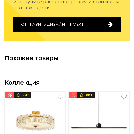
и получите расчет по срокам и стоимости
Подбор, производство и комплектация по вашему диз
в этот же день
Все категории товаров
Бренды
ОТПРАВИТЬ ДИЗАЙН-ПРОЕКТ
Реализованные проекты
Похожие товары
Коллекция
%
%
ХИТ
ХИТ