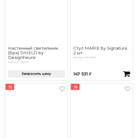
Настенный светильник
Стул MARIE by Signature,
(Бра) SHIELD by
2 шт.
Designheure
Артикул: OST5680
Артикул: OW1334
Запросить цену
147 531 ₽
%
%