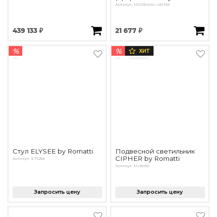
Артикул: MOD314WL-L8N3K
439 133 ₽
21 677 ₽
%
%
ХИТ
Стул ELYSEE by Romatti
Подвесной светильник
CIPHER by Romatti
Артикул: ST5288
Артикул: ML8030
Запросить цену
Запросить цену