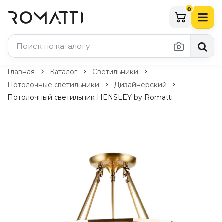
0
Каталог Romatti
Главная
Каталог
Светильники
Потолочные светильники
Дизайнерский
Свет и освещение
Потолочный светильник HENSLEY by Romatti
По типу
Подвесные светильники
Люстры
Потолочные светильники
Бра и настенные светильники
Настольные лампы
Торшеры
Технический свет
Уличное освещение
Комплектующие