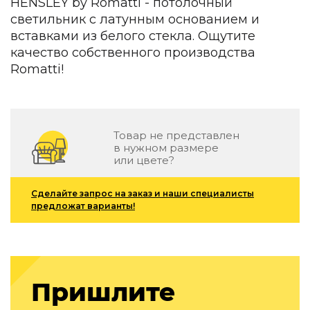
HENSLEY by Romatti - потолочный
Детская мебель
светильник с латунным основанием и
Уличная и садовая мебель
вставками из белого стекла. Ощутите
Фитнес и wellness-оборудование
качество собственного производства
Коллекции
Romatti!
ROOM — Modern
INTERRA — Soft Modern
ARTOPIA — Mid-Century
DAYZ — Ethno
Товар не представлен
Все коллекции мебели
в нужном размере
или цвете?
Подбор, производство и комплектация по вашему диз
Декор
Сделайте запрос на заказ и наши специалисты
предложат варианты!
По типу
Для кухни
Предметы интерьера
Зеркала
Пришлите
Вентиляторы
Ковры