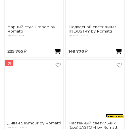
Барный стул Greben by
Подвесной светильник
Romatti
INDUSTRY by Romatti
Артикул: K768
Артикул: PD1472
225 765 ₽
148 770 ₽
%
в наличии
Диван Seymour by Romatti
Настенный светильник
(бра) JASTOM by Romatti
Артикул: TES-019