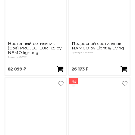
Настенный сетильник
Подвесной светильник
(Бра) PROJECTEUR 165 by
NAMCO by Light & Living
NEMO lighting
Артикул: OPD5656
Артикул: OW1211
82 099 ₽
26 173 ₽
%