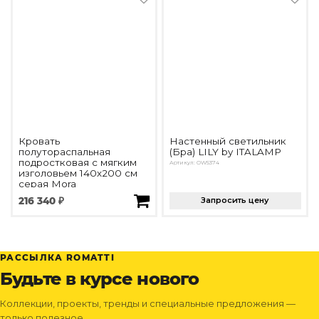
Кровать
Настенный светильник
полутораспальная
(Бра) LILY by ITALAMP
подростковая с мягким
Артикул: OW5374
изголовьем 140х200 см
серая Mora
Артикул: DG-RF-F-BD365
216 340 ₽
Запросить цену
РАССЫЛКА ROMATTI
Будьте в курсе нового
Коллекции, проекты, тренды и специальные предложения —
только полезное.