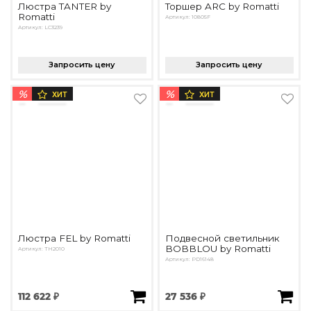
Люстра TANTER by
Торшер ARC by Romatti
Romatti
Артикул: 10805F
Артикул: LC3239
Запросить цену
Запросить цену
%
%
ХИТ
ХИТ
Люстра FEL by Romatti
Подвесной светильник
BOBBLOU by Romatti
Артикул: TH2010
Артикул: PD16148
112 622 ₽
27 536 ₽