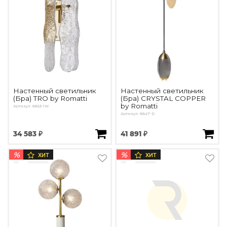
Подбор, производство и комплектация по вашему диз
Все категории товаров
Бренды
Реализованные проекты
Настенный светильник
Настенный светильник
(Бра) TRO by Romatti
(Бра) CRYSTAL COPPER
by Romatti
Артикул: 8853-1W
Артикул: 8847-D
34 583 ₽
41 891 ₽
%
%
ХИТ
ХИТ