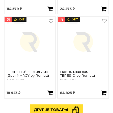
114 579 ₽
24 273 ₽
%
%
ХИТ
ХИТ
Настенный светильник
Настольная лампа
(Бра) NARGY by Romatti
TERESIO by Romatti
Артикул: 8923-1W
Артикул: N2001
18 923 ₽
84 825 ₽
ДРУГИЕ ТОВАРЫ