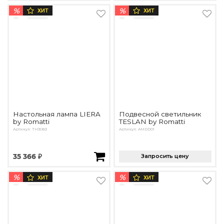
%
%
ХИТ
ХИТ
Настольная лампа LIERA
Подвесной светильник
by Romatti
TESLAN by Romatti
Артикул: TH3083
Артикул: AMDD01
35 366 ₽
Запросить цену
%
%
ХИТ
ХИТ