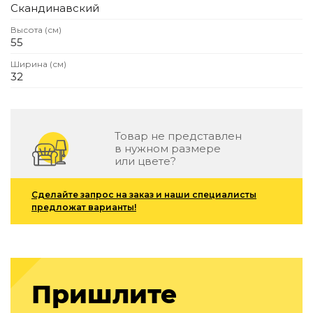
Скандинавский
Подбор, производство и комплектация по вашему диз
Высота (см)
Все категории товаров
55
Бренды
Ширина (см)
Реализованные проекты
32
Товар не представлен
в нужном размере
или цвете?
Сделайте запрос на заказ и наши специалисты
предложат варианты!
Пришлите