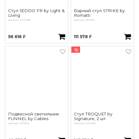
Стул JEDDO FR by Light &
Барный стул STRIKE by
Living
Romatti
Артикул: OST1738
Артикул: BST595
56 616 ₽
111 578 ₽
%
Подвесной светильник
Стул TROQUET by
FUNNEL by Cables
Signature, 2 шт.
Артикул: OPD167
Артикул: OST5662