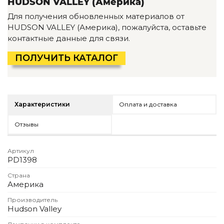
HUDSON VALLEY (Америка)
Детская мебель
Для получения обновленных материалов от
Уличная и садовая мебель
HUDSON VALLEY (Америка), пожалуйста, оставьте
Фитнес и wellness-оборудование
контактные данные для связи.
Коллекции
ROOM — Modern
ПОЛУЧИТЬ КАТАЛОГ
INTERRA — Soft Modern
ARTOPIA — Mid-Century
DAYZ — Ethno
Все коллекции мебели
Характеристики
Оплата и доставка
Подбор, производство и комплектация по вашему диз
Отзывы
Декор
Артикул
По типу
PD1398
Для кухни
Страна
Америка
Предметы интерьера
Зеркала
Производитель
Вентиляторы
Hudson Valley
Ковры