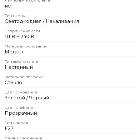
Лампочки в комплекте
Зеленые стены
нет
Дизайнерские кальяны
Тип лампы
Подбор, производство и комплектация по вашему диз
Светодиодная / Накаливания
Сантехника и инженерия
Напряжение сети
111 В ~ 240 В
Дизайнерские ванны
Материал основания
Подбор, производство и комплектация по вашему диз
Металл
Отделка и ремонт
Тип выключателя
Настенный
Стены
Материал плафона
Акустические панели
Стекло
Стеновые декоративные панели
Цвет основания
для террас
Золотой / Черный
Террасные и фасадные системы
Цвет плафона
Прозрачный
Биоклиматические перголы
Камень
Тип цоколя
Е27
Изделия из натурального мрамора и камня
Светящийся камень
Стиль исполнения