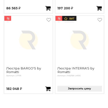
86 565 ₽
197 200 ₽
%
%
ХИТ
Люстра BARGO'S by
Люстра INTERRA'S by
Romatti
Romatti
Артикул: L17196
Артикул: JH52158-L4600
182 048 ₽
Запросить цену