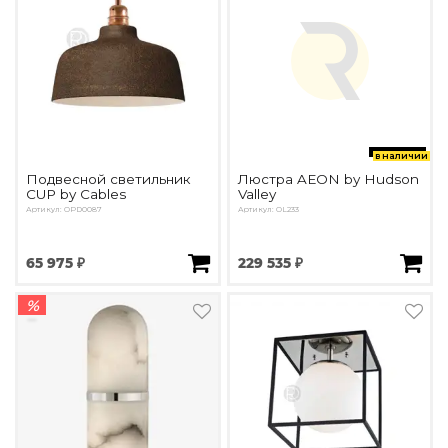
в наличии
Подвесной светильник
Люстра AEON by Hudson
CUP by Cables
Valley
Артикул: OPD0087
Артикул: OL233
65 975 ₽
229 535 ₽
%