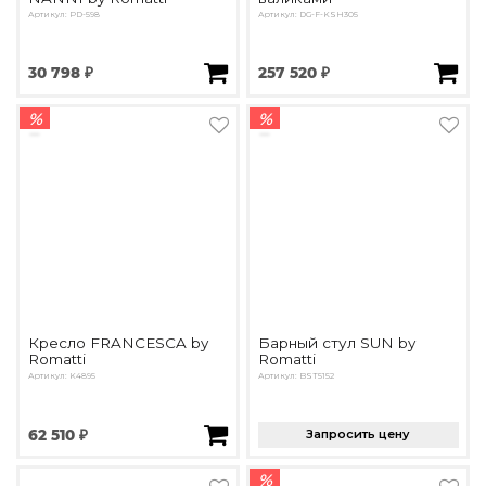
Артикул: PD-598
Артикул: DG-F-KSH305
30 798 ₽
257 520 ₽
%
%
Кресло FRANCESCA by
Барный стул SUN by
Romatti
Romatti
Артикул: K4895
Артикул: BST5152
62 510 ₽
Запросить цену
%