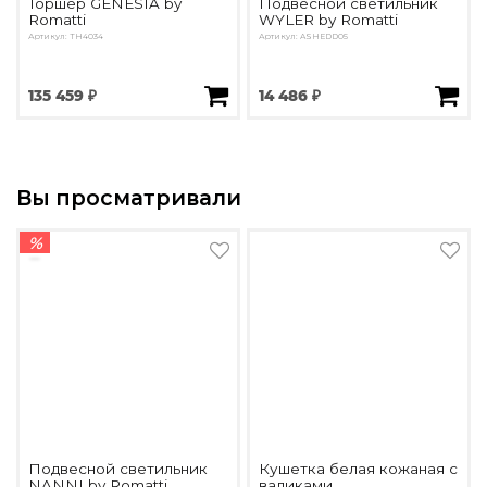
Торшер GENESIA by
Подвесной светильник
Romatti
WYLER by Romatti
Артикул: TH4034
Артикул: ASHEDD05
135 459 ₽
14 486 ₽
Вы просматривали
%
Подвесной светильник
Кушетка белая кожаная с
NANNI by Romatti
валиками