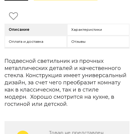
Детская мебель
Уличная и садовая мебель
Фитнес и wellness-оборудование
Коллекции
Описание
Характеристики
ROOM — Modern
INTERRA — Soft Modern
Оплата и доставка
Отзывы
ARTOPIA — Mid-Century
DAYZ — Ethno
Все коллекции мебели
Подвесной светильник из прочных
металлических деталей и качественного
Подбор, производство и комплектация по вашему диз
стекла. Конструкция имеет универсальный
Декор
дизайн, за счет чего преобразит комнату
как в классическом, так и в стиле
По типу
модерн. Хорошо смотрится на кухне, в
гостиной или детской.
Для кухни
Предметы интерьера
Зеркала
Вентиляторы
Ковры
Товар не представлен