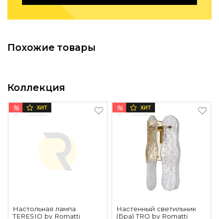
Подбор, производство и комплектация по вашему диз
Все категории товаров
Бренды
Похожие товары
Реализованные проекты
Коллекция
%
%
ХИТ
ХИТ
Настольная лампа
Настенный светильник
TERESIO by Romatti
(Бра) TRO by Romatti