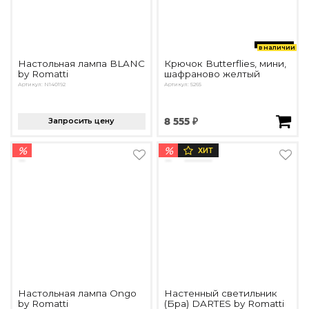
в наличии
Настольная лампа BLANC
Крючок Butterflies, мини,
by Romatti
шафраново желтый
Артикул: N140192
Артикул: 5265
Запросить цену
8 555 ₽
%
%
ХИТ
Настольная лампа Ongo
Настенный светильник
by Romatti
(Бра) DARTES by Romatti