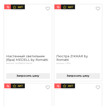
%
%
ХИТ
ХИТ
Настенный светильник
Люстра ZIKKAR by
(Бра) MEDELL by Romatti
Romatti
Артикул: MOD93075-78x140
Артикул: L16119
Запросить цену
Запросить цену
%
%
ХИТ
ХИТ