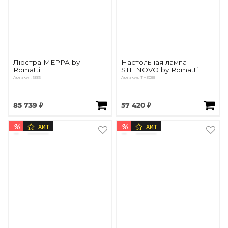
Люстра MEPPA by
Настольная лампа
Romatti
STILNOVO by Romatti
Артикул: 6336
Артикул: TH3055
85 739 ₽
57 420 ₽
%
%
ХИТ
ХИТ