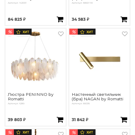
Артикул: N2001
Артикул: 8853-1W
84 825 ₽
34 583 ₽
%
%
ХИТ
ХИТ
Люстра PENINNO by
Настенный светильник
Romatti
(Бра) NAGAN by Romatti
Артикул: 6289
Артикул: 85036
39 803 ₽
31 842 ₽
%
%
ХИТ
ХИТ