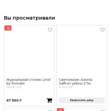
Вы просматривали
%
Журнальный столик Linel
Светильник Asteria
by Romatti
Saffron yellow 2.7м
Артикул: J-470
Артикул: 2175
67 860 ₽
Запросить цену
%