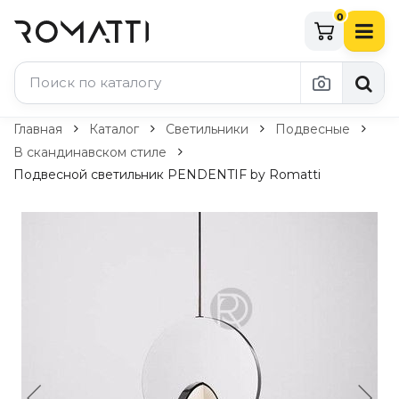
0
Каталог Romatti
Главная
Каталог
Светильники
Подвесные
В скандинавском стиле
Свет и освещение
Подвесной светильник PENDENTIF by Romatti
По типу
Подвесные светильники
Люстры
Потолочные светильники
Бра и настенные светильники
Настольные лампы
Торшеры
Технический свет
Уличное освещение
Комплектующие