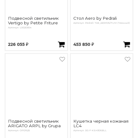
Подвесной светильник
Стол Aero by Pedrali
Vertigo by Petite Friture
Артикул: Pedrali TAE_220X106/FUM (Черный)
Артикул: L0020304
226 055 ₽
453 850 ₽
Подвесной светильник
Кушетка черная кожаная
ARIGATO ARPL by Grupa
LC4
Артикул: OPD1525
Артикул: DG-F-KSH306BLL