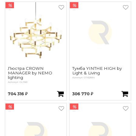
%
%
Люстра CROWN
Тумба YINTHE HIGH by
MANAGER by NEMO
Light & Living
lighting
Артикул: ОTB2884
Артикул: OL1183
704 316 ₽
306 770 ₽
%
%