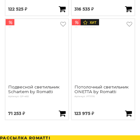
122 525 ₽
316 535 ₽
%
%
ХИТ
Подвесной светильник
Потолочный светильник
Schartem by Romatti
ONETTA by Romatti
Артикул: GP-460
Артикул: PT11116
71 253 ₽
123 975 ₽
РАССЫЛКА ROMATTI