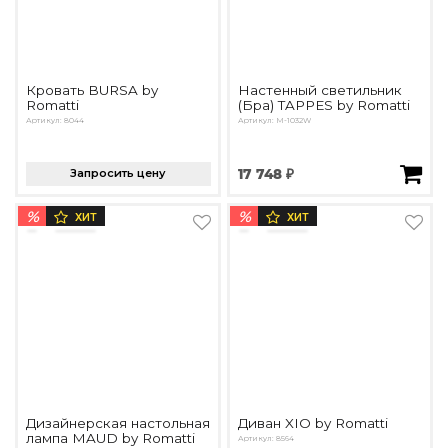
Кровать BURSA by
Настенный светильник
Romatti
(Бра) TAPPES by Romatti
Артикул: 8044
Артикул: M-1032W
Запросить цену
17 748 ₽
%
%
ХИТ
ХИТ
Дизайнерская настольная
Диван XIO by Romatti
лампа MAUD by Romatti
Артикул: 8564