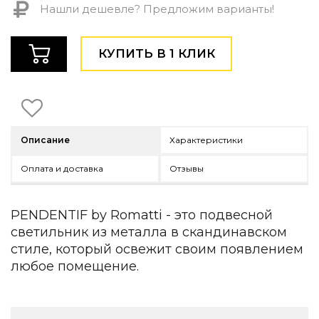
Нашли дешевле? Предложим варианты!
Детская мебель
Уличная и садовая мебель
Фитнес и wellness-оборудование
КУПИТЬ В 1 КЛИК
Коллекции
ROOM — Modern
INTERRA — Soft Modern
ARTOPIA — Mid-Century
DAYZ — Ethno
Описание
Характеристики
Все коллекции мебели
Подбор, производство и комплектация по вашему диз
Оплата и доставка
Отзывы
Декор
PENDENTIF by Romatti - это подвесной
По типу
светильник из металла в скандинавском
Для кухни
стиле, который освежит своим появлением
Предметы интерьера
любое помещение.
Зеркала
Вентиляторы
Ковры