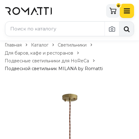
0
Каталог Romatti
Главная
Каталог
Светильники
Для баров, кафе и ресторанов
Свет и освещение
Подвесные светильники для HoReCa
По типу
Подвесной светильник MILANA by Romatti
Подвесные светильники
Люстры
Потолочные светильники
Бра и настенные светильники
Настольные лампы
Торшеры
Технический свет
Уличное освещение
Комплектующие