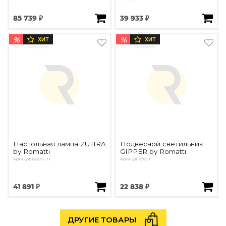
85 739 ₽
39 933 ₽
%
%
ХИТ
ХИТ
Настольная лампа ZUHRA
Подвесной светильник
by Romatti
GIPPER by Romatti
Артикул: 86831C-1T
Артикул: 6369-1
41 891 ₽
22 838 ₽
ДРУГИЕ ТОВАРЫ