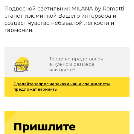
Детская мебель
Подвесной светильник MILANA by Romatti
Уличная и садовая мебель
станет изюминкой Вашего интерьера и
Фитнес и wellness-оборудование
создаст чувство небывалой легкости и
Коллекции
гармонии.
ROOM — Modern
INTERRA — Soft Modern
ARTOPIA — Mid-Century
DAYZ — Ethno
Товар не представлен
Все коллекции мебели
в нужном размере
или цвете?
Подбор, производство и комплектация по вашему диз
Декор
Сделайте запрос на заказ и наши специалисты
предложат варианты!
По типу
Для кухни
Предметы интерьера
Зеркала
Пришлите
Вентиляторы
Ковры