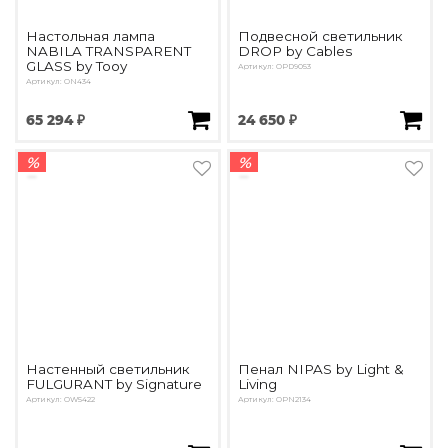
Настольная лампа
Подвесной светильник
NABILA TRANSPARENT
DROP by Cables
GLASS by Tooy
Артикул: OPD9053
Артикул: ON434
65 294 ₽
24 650 ₽
%
%
Настенный светильник
Пенал NIPAS by Light &
FULGURANT by Signature
Living
Артикул: OW5422
Артикул: OPN2134