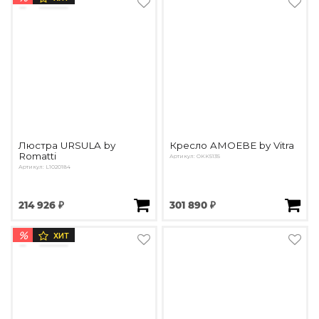
Люстра URSULA by
Кресло AMOEBE by Vitra
Romatti
Артикул: OKK5135
Артикул: L1020184
214 926 ₽
301 890 ₽
%
ХИТ