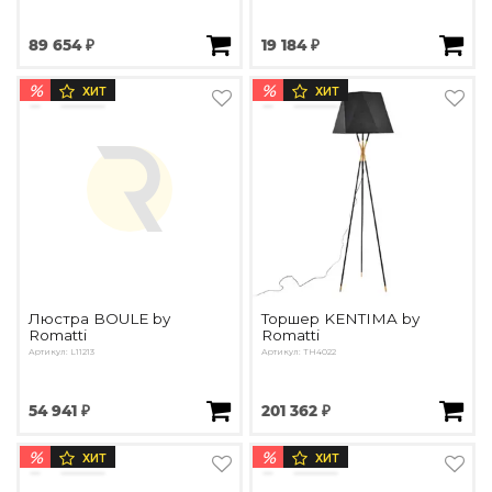
89 654 ₽
19 184 ₽
%
%
ХИТ
ХИТ
Люстра BOULE by
Торшер KENTIMA by
Romatti
Romatti
Артикул: L11213
Артикул: TH4022
54 941 ₽
201 362 ₽
%
%
ХИТ
ХИТ