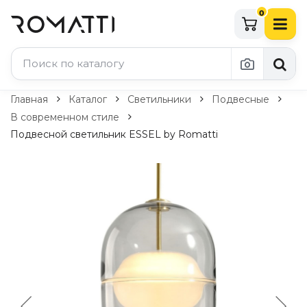
0
Каталог Romatti
Главная
Каталог
Светильники
Подвесные
В современном стиле
Свет и освещение
Подвесной светильник ESSEL by Romatti
По типу
Подвесные светильники
Люстры
Потолочные светильники
Бра и настенные светильники
Настольные лампы
Торшеры
Технический свет
Уличное освещение
Комплектующие