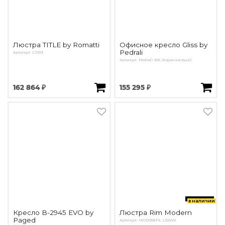
Люстра TITLE by Romatti
Офисное кресло Gliss by
Pedrali
Артикул: L11313
Артикул: Pedrali 966 (Коричневый)
162 864 ₽
155 295 ₽
в наличии
Кресло B-2945 EVO by
Люстра Rim Modern
Paged
Артикул: MOD058PL-L32WK