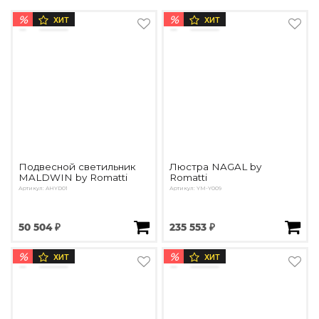
%
%
ХИТ
ХИТ
Подвесной светильник
Люстра NAGAL by
MALDWIN by Romatti
Romatti
Артикул: AHYD01
Артикул: YM-Y009
50 504 ₽
235 553 ₽
%
%
ХИТ
ХИТ