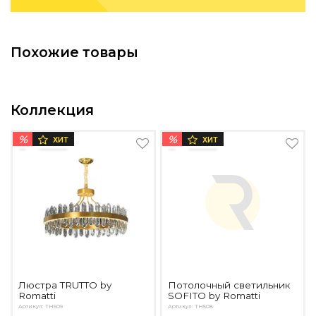
Подбор, производство и комплектация по вашему диз
Все категории товаров
Похожие товары
Бренды
Реализованные проекты
Коллекция
%
%
ХИТ
ХИТ
Люстра TRUTTO by
Потолочный светильник
Romatti
SOFITO by Romatti
Артикул: TH509
Артикул: TH508