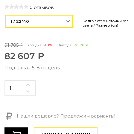
Контемпорари
0 отзывов
Производство архитектурного и декоративного осве
Мебель
Количество источников
1 / 22*40
света / Размер (см)
По типу
Стулья
91 785 ₽
Скидка:
-10%
Выгода:
-9 178 ₽
Столы и столики
82 607 ₽
Мягкая мебель
Кровати и матрасы
Под заказ 5-8 недель
Комоды и тумбы
Полки и стеллажи
Консоли
Мебель по назначению
Мебель для HoReCa
Производство мебели на заказ Romatti
Корпусная мебель на заказ
Нашли дешевле? Предложим варианты!
Шкафы и гардеробные на заказ
Мебель для ванной
Офисная мебель