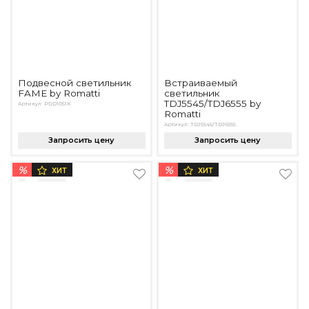
Подвесной светильник
Встраиваемый
FAME by Romatti
светильник
TDJ5545/TDJ6555 by
Артикул: PDD1051K
Romatti
Артикул: TDJ5545/TDJ6555
Запросить цену
Запросить цену
%
%
ХИТ
ХИТ