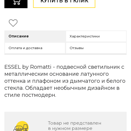
КУПИТЬ В 1 КЛИК
Детская мебель
Уличная и садовая мебель
Фитнес и wellness-оборудование
Коллекции
ROOM — Modern
Описание
Характеристики
INTERRA — Soft Modern
ARTOPIA — Mid-Century
Оплата и доставка
Отзывы
DAYZ — Ethno
Все коллекции мебели
ESSEL by Romatti - подвесной светильник с
Подбор, производство и комплектация по вашему диз
металлическим основание латунного
Декор
оттенка и плафоном из дымчатого и белого
стекла. Обладает необычным дизайном в
По типу
стиле постмодерн.
Для кухни
Предметы интерьера
Зеркала
Вентиляторы
Товар не представлен
Ковры
в нужном размере