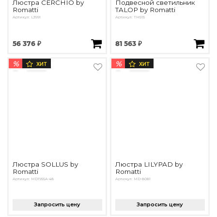
Люстра CERCHIO by
Подвесной светильник
Romatti
TALOP by Romatti
Артикул: L3991
Артикул: TH515
56 376 ₽
81 563 ₽
%
%
ХИТ
ХИТ
Люстра SOLLUS by
Люстра LILYPAD by
Romatti
Romatti
Артикул: MD1955A-48
Артикул: MD-8081
Запросить цену
Запросить цену