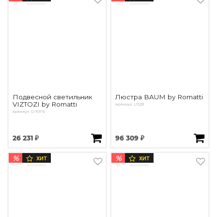
Подвесной светильник
Люстра BAUM by Romatti
VIZTOZI by Romatti
Артикул: L11231
Артикул: G-707S
26 231 ₽
96 309 ₽
%
%
ХИТ
ХИТ