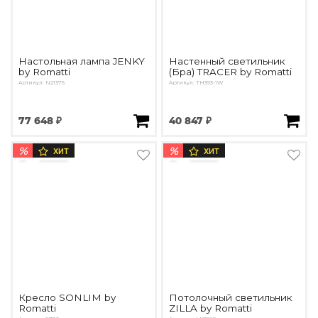
Настольная лампа JENKY
Настенный светильник
by Romatti
(Бра) TRACER by Romatti
Артикул: N21376
Артикул: TH393-1W
77 648 ₽
40 847 ₽
%
%
ХИТ
ХИТ
Кресло SONLIM by
Потолочный светильник
Romatti
ZILLA by Romatti