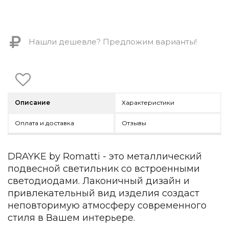
Контемпорари
Производство архитектурного и декоративного осве
Мебель
Нашли дешевле? Предложим варианты!
По типу
Стулья
Столы и столики
Мягкая мебель
Описание
Характеристики
Кровати и матрасы
Комоды и тумбы
Оплата и доставка
Отзывы
Полки и стеллажи
Консоли
Мебель по назначению
DRAYKE by Romatti - это металлический
подвесной светильник со встроенными
Мебель для HoReCa
Производство мебели на заказ Romatti
светодиодами. Лаконичный дизайн и
Корпусная мебель на заказ
привлекательный вид изделия создаст
Шкафы и гардеробные на заказ
неповторимую атмосферу современного
Мебель для ванной
стиля в Вашем интерьере.
Офисная мебель