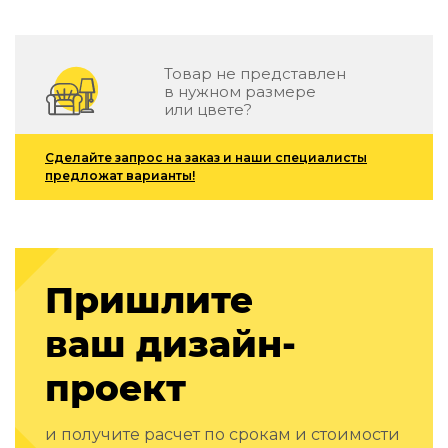
Детская мебель
Уличная и садовая мебель
Фитнес и wellness-оборудование
Товар не представлен
Коллекции
в нужном размере
или цвете?
ROOM — Modern
INTERRA — Soft Modern
ARTOPIA — Mid-Century
Сделайте запрос на заказ и наши специалисты
предложат варианты!
DAYZ — Ethno
Все коллекции мебели
Подбор, производство и комплектация по вашему диз
Декор
Пришлите
По типу
ваш дизайн-
Для кухни
Предметы интерьера
проект
Зеркала
Вентиляторы
и получите расчет по срокам и стоимости
Ковры