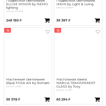
Подвесной светильник
Подвесной светильник
ELLISE MINOR by NEMO
IKKIN by Light & Living
lighting
Артикул: OPD3417
Артикул: OPD1189
249 190 ₽
39 397 ₽
%
%
Настенный светильник
Настольная лампа
(Бра) FOSA AN by Romatti
NABILA TRANSPARENT
GLASS by Tooy
Артикул: W1388
Артикул: ON434
59 378 ₽
65 294 ₽