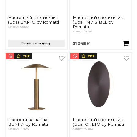
Подбор, производство и комплектация по вашему диз
Все категории товаров
Настенный светильник
Настенный светильник
(Бра) BARTO by Romatti
(Бра) INVISIBLE by
Бренды
Romatti
Артикул: W131094
Реализованные проекты
Артикул: W131141
Запросить цену
51 548 ₽
%
%
ХИТ
ХИТ
Настольная лампа
Настенный светильник
BENITA by Romatti
(Бра) CHETO by Romatti
Артикул: N141045
Артикул: W131159