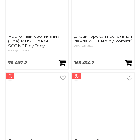
Настенный светильник
Дизайнерская настольная
(Бра) MUSE LARGE
лампа ATHENA by Romatti
SCONCE by Tooy
Артикул: N883
Артикул: OW280
75 487 ₽
165 474 ₽
%
%