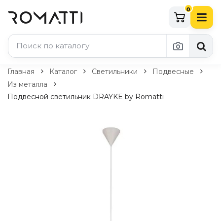
0
Каталог Romatti
Главная
Каталог
Светильники
Подвесные
Из металла
Свет и освещение
Подвесной светильник DRAYKE by Romatti
По типу
Подвесные светильники
Люстры
Потолочные светильники
Бра и настенные светильники
Настольные лампы
Торшеры
Технический свет
Уличное освещение
Комплектующие