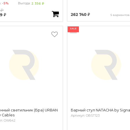
а:
-5%
Выгода:
2 356 ₽
 ₽
262 740 ₽
9 ₽
5 вариантов
SALE
нный светильник (Бра) URBAN
Барный стул NATACHA by Signa
y Cables
Артикул: OBST123
ул: OW642