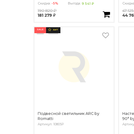
Скидка:
-5%
Выгода:
Скидк
9 541 ₽
190 820 ₽
47 125
181 279 ₽
44 76
SALE
ХИТ
Подвесной светильник ARC by
Насте
Romatti
90° b
Артикул: 10805P
Артик