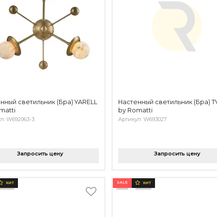
нный светильник (Бра) YARELL
Настенный светильник (Бра) T
matti
by Romatti
л: W692063-3
Артикул: W693027
Запросить цену
Запросить цену
SALE
ХИТ
ХИТ