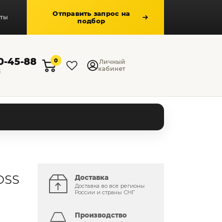
Отправить запрос на
кты
подбор
50-45-88
0
Личный
кабинет
к
OSS
Доставка
Доставка во все регионы
России и страны СНГ
Производство