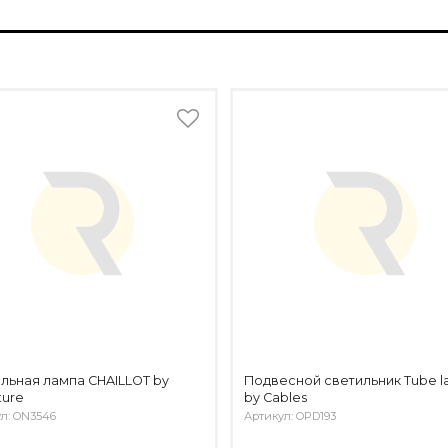
льная лампа CHAILLOT by
Подвесной светильник Tube 
ture
by Cables
л: ON3546
Артикул: OPD193