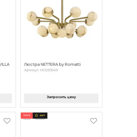
VILLA
Люстра NETTERA by Romatti
Артикул: MOD93049
Запросить цену
SALE
ХИТ