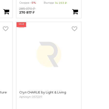
Скидка:
-5%
Выгода:
14 253 ₽
285 070 ₽
270 817 ₽
SALE
ture
Стул CHARLIE by Light & Living
Артикул: OST2211