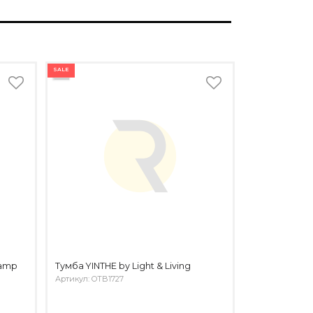
SALE
lamp
Тумба YINTHE by Light & Living
Артикул: OTB1727