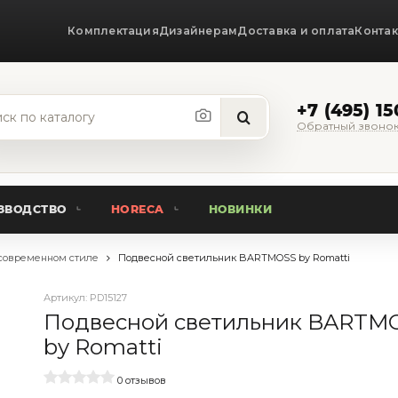
Комплектация
Дизайнерам
Доставка и оплата
Конта
+7 (495) 1
Обратный звоно
ЗВОДСТВО
HORECA
НОВИНКИ
современном стиле
Подвесной светильник BARTMOSS by Romatti
Артикул:
PD15127
Подвесной светильник BARTM
by Romatti
0 отзывов