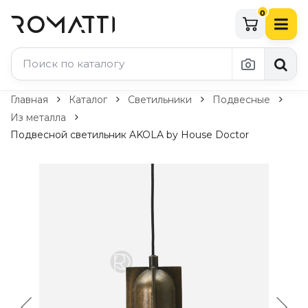
0
Каталог Romatti
Главная
Каталог
Светильники
Подвесные
Из металла
Свет и освещение
Подвесной светильник AKOLA by House Doctor
По типу
Подвесные светильники
Люстры
Потолочные светильники
Бра и настенные светильники
Настольные лампы
Торшеры
Технический свет
Уличное освещение
Комплектующие