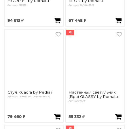
HOOP FL by Romatti
NTON by Romatti
Артикул: PD1635
Артикул: SL1165.403.15
94 613 ₽
67 448 ₽
%
Стул Kuadra by Pedrali
Настенный светильник
(Бра) GLASSY by Romatti
Артикул: Pedrali 1010 (Коричневый)
Артикул: W449
79 460 ₽
55 332 ₽
%