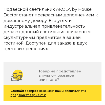
Зеленые стены
Дизайнерские кальяны
Подвесной светильник AKOLA by House
Подбор, производство и комплектация по вашему диз
Doctor станет прекрасным дополнением к
домашнему декору. Его углы и
Сантехника и инженерия
индустриальная привлекательность
Дизайнерские ванны
делают данный светильник шикарным
Подбор, производство и комплектация по вашему диз
скульптурным предметом в вашей
гостиной. Доступен для заказа в двух
Отделка и ремонт
цветовых решениях.
Стены
Акустические панели
Стеновые декоративные панели
Товар не представлен
для террас
в нужном размере
или цвете?
Террасные и фасадные системы
Биоклиматические перголы
Камень
Сделайте запрос на заказ и наши специалисты
предложат варианты!
Изделия из натурального мрамора и камня
Светящийся камень