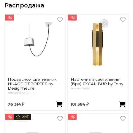
Распродажа
%
%
Подвесной светильник
Настенный светильник
NUAGE DEPORTEE by
(Бра) EXCALIBUR by Tooy
Designheure
Артикул: OW281
Артикул: OPD1419
76 314 ₽
101 384 ₽
%
%
ХИТ