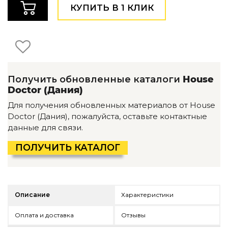
Детская мебель
КУПИТЬ В 1 КЛИК
Уличная и садовая мебель
Фитнес и wellness-оборудование
Коллекции
ROOM — Modern
INTERRA — Soft Modern
Получить обновленные каталоги
House
ARTOPIA — Mid-Century
Doctor (Дания)
DAYZ — Ethno
Все коллекции мебели
Для получения обновленных материалов от House
Doctor (Дания), пожалуйста, оставьте контактные
Подбор, производство и комплектация по вашему диз
данные для связи.
Декор
ПОЛУЧИТЬ КАТАЛОГ
По типу
Для кухни
Предметы интерьера
Описание
Характеристики
Зеркала
Вентиляторы
Оплата и доставка
Отзывы
Ковры