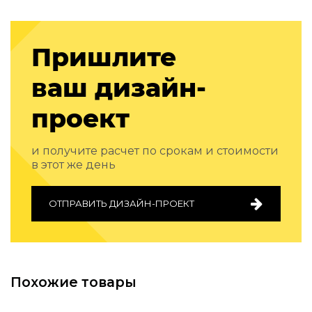
Подбор, производство и комплектация по вашему диз
Все категории товаров
Пришлите
Бренды
Реализованные проекты
ваш дизайн-
проект
и получите расчет по срокам и стоимости
в этот же день
ОТПРАВИТЬ ДИЗАЙН-ПРОЕКТ
Похожие товары