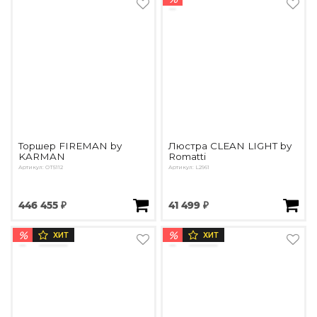
Торшер FIREMAN by
Люстра CLEAN LIGHT by
KARMAN
Romatti
Артикул: OT5112
Артикул: L2961
446 455 ₽
41 499 ₽
%
%
ХИТ
ХИТ