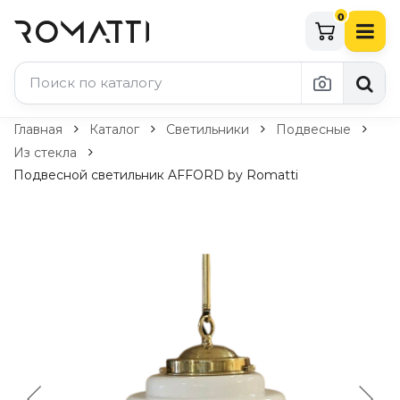
0
Каталог Romatti
Главная
Каталог
Светильники
Подвесные
Из стекла
Свет и освещение
Подвесной светильник AFFORD by Romatti
По типу
Подвесные светильники
Люстры
Потолочные светильники
Бра и настенные светильники
Настольные лампы
Торшеры
Технический свет
Уличное освещение
Комплектующие