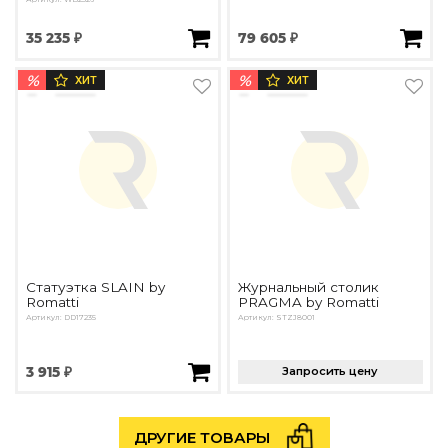
35 235 ₽
79 605 ₽
%
%
ХИТ
ХИТ
Статуэтка SLAIN by
Журнальный столик
Romatti
PRAGMA by Romatti
Артикул: DD17235
Артикул: STZJ8001
3 915 ₽
Запросить цену
ДРУГИЕ ТОВАРЫ