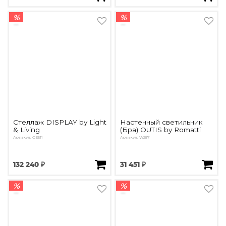
%
%
Стеллаж DISPLAY by Light
Настенный светильник
& Living
(Бра) OUTIS by Romatti
Артикул: OE511
Артикул: W257
132 240 ₽
31 451 ₽
%
%