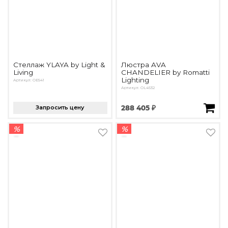
Стеллаж YLAYA by Light &
Люстра AVA
Living
CHANDELIER by Romatti
Lighting
Артикул: OE541
Артикул: OL4532
Запросить цену
288 405 ₽
%
%