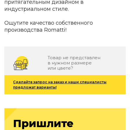
притягательным дизайном в
Детская мебель
индустриальном стиле.
Уличная и садовая мебель
Фитнес и wellness-оборудование
Коллекции
Ощутите качество собственного
производства Romatti!
ROOM — Modern
INTERRA — Soft Modern
ARTOPIA — Mid-Century
DAYZ — Ethno
Товар не представлен
Все коллекции мебели
в нужном размере
или цвете?
Подбор, производство и комплектация по вашему диз
Декор
Сделайте запрос на заказ и наши специалисты
предложат варианты!
По типу
Для кухни
Предметы интерьера
Зеркала
Пришлите
Вентиляторы
Ковры