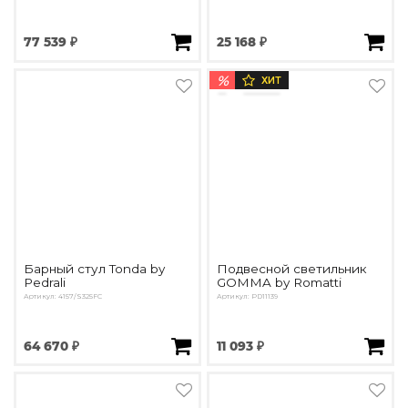
77 539 ₽
25 168 ₽
%
ХИТ
Барный стул Tonda by
Подвесной светильник
Pedrali
GOMMA by Romatti
Артикул: 4157/S325FC
Артикул: PD11139
64 670 ₽
11 093 ₽