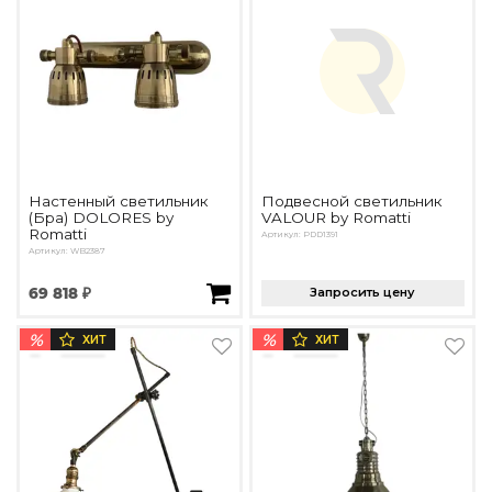
Подбор, производство и комплектация по вашему диз
Все категории товаров
Бренды
Реализованные проекты
Настенный светильник
Подвесной светильник
(Бра) DOLORES by
VALOUR by Romatti
Romatti
Артикул: PDD1391
Артикул: WB2387
69 818 ₽
Запросить цену
%
%
ХИТ
ХИТ