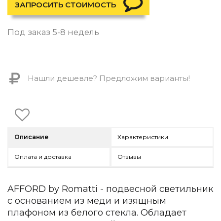
Контемпорари
ЗАПРОСИТЬ СТОИМОСТЬ
Производство архитектурного и декоративного осве
Под заказ 5-8 недель
Мебель
По типу
Стулья
Нашли дешевле? Предложим варианты!
Столы и столики
Мягкая мебель
Кровати и матрасы
Комоды и тумбы
Полки и стеллажи
Консоли
Описание
Характеристики
Мебель по назначению
Оплата и доставка
Отзывы
Мебель для HoReCa
Производство мебели на заказ Romatti
Корпусная мебель на заказ
AFFORD by Romatti - подвесной светильник
Шкафы и гардеробные на заказ
с основанием из меди и изящным
Мебель для ванной
плафоном из белого стекла. Обладает
Офисная мебель