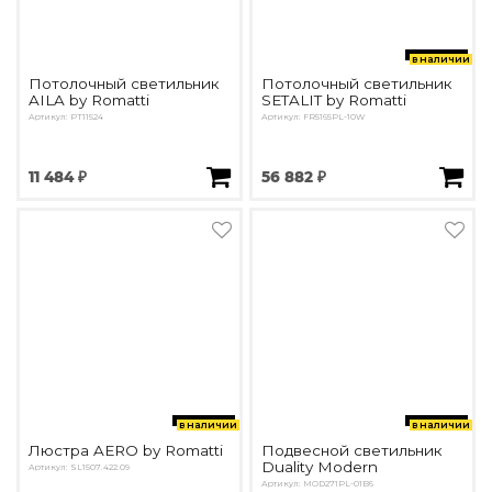
в наличии
Потолочный светильник
Потолочный светильник
AILA by Romatti
SETALIT by Romatti
Артикул: PT11524
Артикул: FR5165PL-10W
11 484 ₽
56 882 ₽
в наличии
в наличии
Люстра AERO by Romatti
Подвесной светильник
Duality Modern
Артикул: SL1507.422.09
Артикул: MOD271PL-01B6