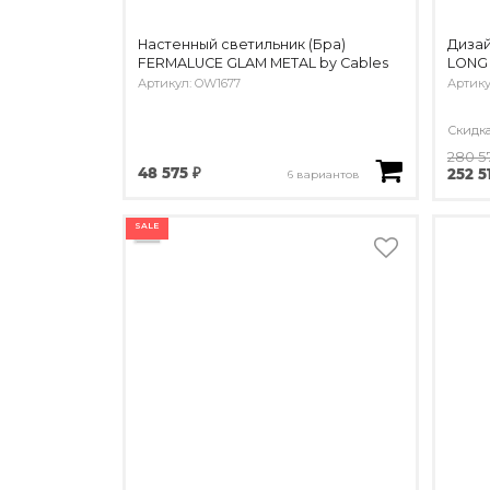
Настенный светильник (Бра)
Дизай
FERMALUCE GLAM METAL by Cables
LONG 
Артикул: OW1677
Артику
Скидк
280 5
48 575 ₽
252 5
6 вариантов
SALE