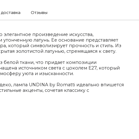
 доставка
Отзывы
о элегантное произведение искусства,
 утонченную латунь. Ее основание представляет
а, который символизирует прочность и стиль. Из
крытая золотистой латунью, стремящаяся к свету.
з белой ткани, что придает композиции
нащена источником света с цоколем E27, который
тмосферу уюта и изысканности.
деко, лампа UNDINA by Romatti идеально впишется
стильные акценты, сочетая классику с