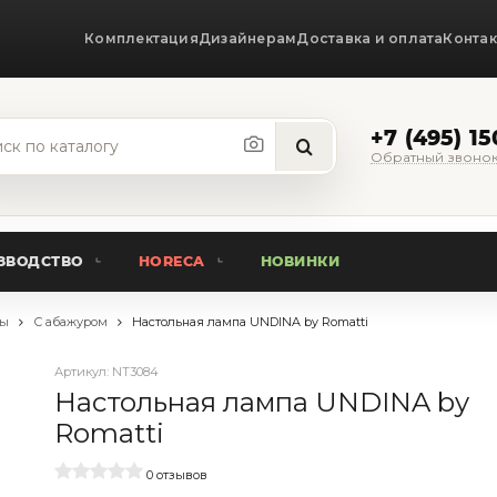
Комплектация
Дизайнерам
Доставка и оплата
Конта
+7 (495) 1
Обратный звоно
ЗВОДСТВО
HORECA
НОВИНКИ
пы
С абажуром
Настольная лампа UNDINA by Romatti
Артикул:
NT3084
Настольная лампа UNDINA by
Romatti
0 отзывов