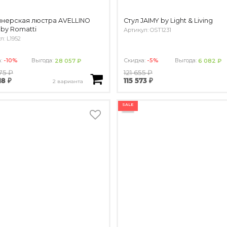
нерская люстра AVELLINO
Стул JAIMY by Light & Living
by Romatti
Артикул: OST1231
л: L1952
а:
-10%
Выгода:
Скидка:
-5%
Выгода:
28 057 ₽
6 082 ₽
75 ₽
121 655 ₽
18 ₽
115 573 ₽
2 варианта
SALE