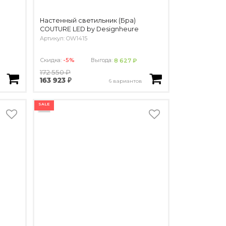
Настенный светильник (Бра)
COUTURE LED by Designheure
Артикул: OW1415
Скидка:
-5%
Выгода:
8 627 ₽
172 550 ₽
163 923 ₽
6 вариантов
SALE