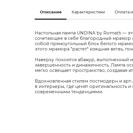
По типу
Описание
Характеристики
Оплата и
Стулья
Столы и столики
Мягкая мебель
Кровати и матрасы
Комоды и тумбы
Настольная лампа UNDINA by Romatti — эт
Полки и стеллажи
сочетающее в себе благородный мрамор и
Консоли
собой прямоугольный блок белого мрамор
Мебель по назначению
этого мрамора "растет" изящная ветвь, по
Мебель для HoReCa
Производство мебели на заказ Romatti
Наверху покоится абажур, выполненный и
Корпусная мебель на заказ
завершенность и динамичность. Лампа ос
Шкафы и гардеробные на заказ
мягко освещает пространство, создавая а
Мебель для ванной
Офисная мебель
Вдохновленная стилем постмодерн и арт-
Детская мебель
в интерьеры, где ценят оригинальность и 
Уличная и садовая мебель
современными тенденциями.
Фитнес и wellness-оборудование
Коллекции
ROOM — Modern
INTERRA — Soft Modern
ARTOPIA — Mid-Century
DAYZ — Ethno
Все коллекции мебели
Подбор, производство и комплектация по вашему дизайн-проекту