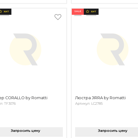
SALE
ХИТ
ХИТ
р CORALLO by Romatti
Люстра JIRRA by Romatti
л: TF3076
Артикул: LC2785
Запросить цену
Запросить цену