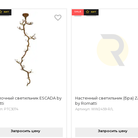
SALE
ХИТ
ХИТ
очный светильник ESCADA by
Настенный светильник (Бра) 
ti
by Romatti
л: PTC3074
Артикул: WW2459-R/L
Запросить цену
Запросить цену