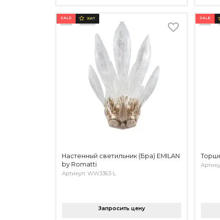
SALE
SALE
ХИТ
Настенный светильник (Бра) EMILAN
Торше
by Romatti
Артику
Артикул: WW3363-L
Запросить цену