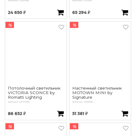
Артикул: OW1468
Артикул: ON434
24 650 ₽
65 294 ₽
%
%
Потолочный светильник
Настенный светильник
VICTORIA SCONCE by
MOTOWN MINI by
Romatti Lighting
Signature
Артикул: OPT1039
Артикул: OW5632
86 652 ₽
51 381 ₽
%
%