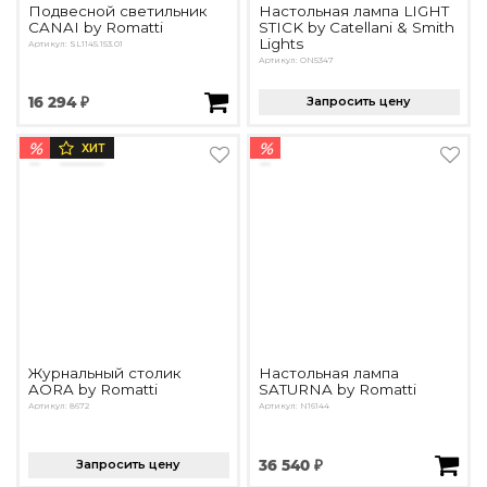
Подвесной светильник
Настольная лампа LIGHT
CANAI by Romatti
STICK by Catellani & Smith
Lights
Артикул: SL1145.153.01
Артикул: ON5347
16 294 ₽
Запросить цену
%
%
ХИТ
Журнальный столик
Настольная лампа
AORA by Romatti
SATURNA by Romatti
Артикул: 8672
Артикул: N16144
Запросить цену
36 540 ₽