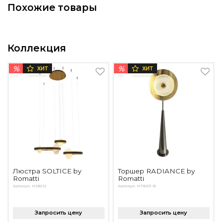
Похожие товары
Подбор, производство и комплектация по вашему диз
Все категории товаров
Бренды
Коллекция
Реализованные проекты
%
%
ХИТ
ХИТ
Люстра SOLTICE by
Торшер RADIANCE by
Romatti
Romatti
Артикул: MD8112
Артикул: MT8101-B
Запросить цену
Запросить цену