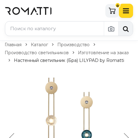
0
Каталог Romatti
Главная
Каталог
Производство
Производство светильников
Изготовление на заказ
Свет и освещение
Настенный светильник (Бра) LILYPAD by Romatti
По типу
Подвесные светильники
Люстры
Потолочные светильники
Бра и настенные светильники
Настольные лампы
Торшеры
Технический свет
Уличное освещение
Комплектующие