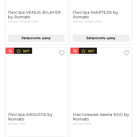
Люстра VENUS BILAYER
Люстра MARTEZA by
by Romatti
Romatti
Артикул: LTF6126D-L1000
Артикул: JH52223-D1200
Запросить цену
Запросить цену
%
%
ХИТ
ХИТ
Люстра ARGUSTA by
Настольная лампа EGO by
Romatti
Romatti
Артикул: 9191P
Артикул: AKT49