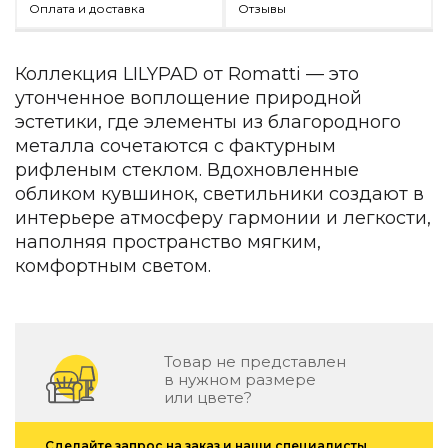
Оплата и доставка
Отзывы
Детская мебель
Уличная и садовая мебель
Фитнес и wellness-оборудование
Коллекция LILYPAD от Romatti — это
Коллекции
утонченное воплощение природной
ROOM — Modern
эстетики, где элементы из благородного
INTERRA — Soft Modern
металла сочетаются с фактурным
ARTOPIA — Mid-Century
рифленым стеклом. Вдохновленные
DAYZ — Ethno
обликом кувшинок, светильники создают в
Все коллекции мебели
интерьере атмосферу гармонии и легкости,
Подбор, производство и комплектация по вашему диз
наполняя пространство мягким,
комфортным светом.
Декор
По типу
Для кухни
Товар не представлен
Предметы интерьера
в нужном размере
Зеркала
или цвете?
Вентиляторы
Ковры
Сделайте запрос на заказ и наши специалисты