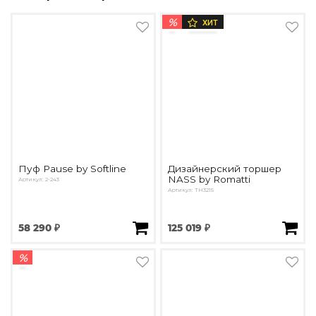
%
ХИТ
Пуф Pause by Softline
Дизайнерский торшер
NASS by Romatti
Артикул: 2-243
Артикул: ТН3215
58 290 ₽
125 019 ₽
%