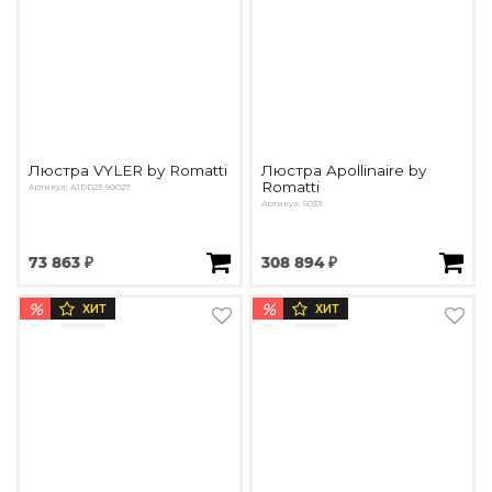
Люстра VYLER by Romatti
Люстра Apollinaire by
Romatti
Артикул: AJDD23-90027
Артикул: 6033
73 863 ₽
308 894 ₽
%
%
ХИТ
ХИТ