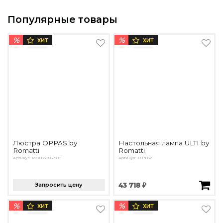
Популярные товары
%
%
ХИТ
ХИТ
Люстра OPPAS by
Настольная лампа ULTI by
Romatti
Romatti
Артикул: MOD93068-500
Артикул: TH3062
Запросить цену
43 718 ₽
%
%
ХИТ
ХИТ