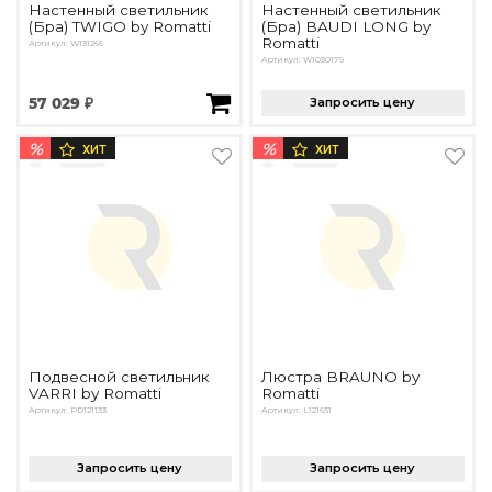
Настенный светильник
Настенный светильник
Подбор, производство и комплектация по вашему диз
(Бра) TWIGO by Romatti
(Бра) BAUDI LONG by
Romatti
Артикул: W131266
Все категории товаров
Артикул: W1030179
Бренды
57 029 ₽
Запросить цену
Реализованные проекты
%
%
ХИТ
ХИТ
Подвесной светильник
Люстра BRAUNO by
VARRI by Romatti
Romatti
Артикул: PD121133
Артикул: L121631
Запросить цену
Запросить цену