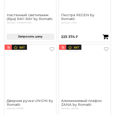
Настенный светильник
Люстра REGEN by
(Бра) RAY-RAY by Romatti
Romatti
Артикул: JHW52110-1050
Артикул: L11312
Запросить цену
225 374 ₽
%
%
ХИТ
ХИТ
Дверная ручка UNION by
Алюминиевый плафон
Romatti
ZANA by Romatti
Артикул: DD16311
Артикул: L50-168