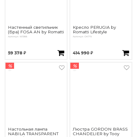
Настенный светильник
Кресло PERUGIA by
(Бра) FOSA AN by Romatti
Romatti Lifestyle
Артикул: W1388
Артикул: OK719
59 378 ₽
414 990 ₽
%
%
Настольная лампа
Люстра GORDON BRASS
NABILA TRANSPARENT
CHANDELIER by Tooy