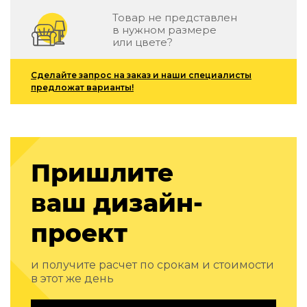
Детская мебель
Товар не представлен
Уличная и садовая мебель
в нужном размере
Фитнес и wellness-оборудование
или цвете?
Коллекции
Сделайте запрос на заказ и наши специалисты
ROOM — Modern
предложат варианты!
INTERRA — Soft Modern
ARTOPIA — Mid-Century
DAYZ — Ethno
Все коллекции мебели
Подбор, производство и комплектация по вашему диз
Пришлите
Декор
ваш дизайн-
По типу
проект
Для кухни
Предметы интерьера
и получите расчет по срокам и стоимости
Зеркала
в этот же день
Вентиляторы
Ковры