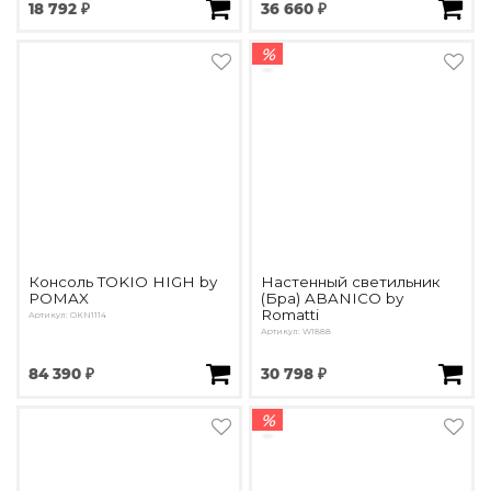
18 792 ₽
36 660 ₽
%
Консоль TOKIO HIGH by
Настенный светильник
POMAX
(Бра) ABANICO by
Romatti
Артикул: OKN1114
Артикул: W1888
84 390 ₽
30 798 ₽
%