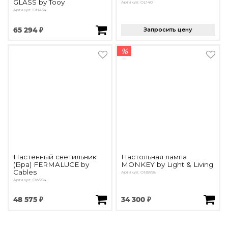
GLASS by Tooy
Артикул: OL140
Артикул: ON434
65 294 ₽
Запросить цену
%
Настенный светильник
Настольная лампа
(Бра) FERMALUCE by
MONKEY by Light & Living
Cables
Артикул: ON5698
Артикул: OW254
48 575 ₽
34 300 ₽