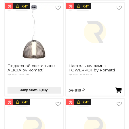
%
%
ХИТ
ХИТ
Подвесной светильник
Настольная лампа
ALICIA by Romatti
FOWERPOT by Romatti
Артикул: PD120243
Артикул: 10141063001
Запросить цену
54 810 ₽
%
%
ХИТ
ХИТ