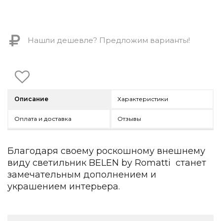
Контемпорари
Производство архитектурного и декоративного осве
Мебель
Нашли дешевле? Предложим варианты!
По типу
Стулья
Столы и столики
Мягкая мебель
Описание
Характеристики
Кровати и матрасы
Комоды и тумбы
Оплата и доставка
Отзывы
Полки и стеллажи
Консоли
Мебель по назначению
Благодаря своему роскошному внешнему
виду светильник BELEN by Romatti станет
Мебель для HoReCa
Производство мебели на заказ Romatti
замечательным дополнением и
Корпусная мебель на заказ
украшением интерьера.
Шкафы и гардеробные на заказ
Мебель для ванной
Офисная мебель