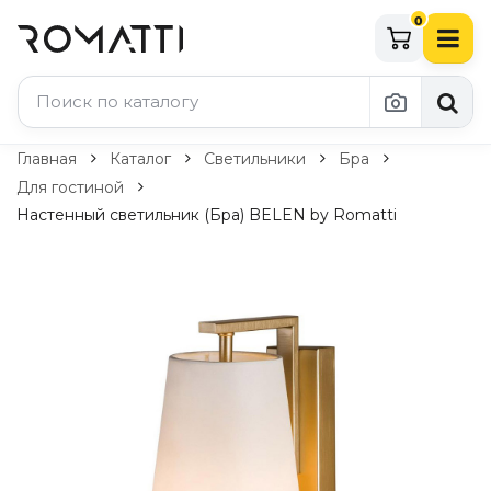
0
Каталог Romatti
Главная
Каталог
Светильники
Бра
Для гостиной
Свет и освещение
Настенный светильник (Бра) BELEN by Romatti
По типу
Подвесные светильники
Люстры
Потолочные светильники
Бра и настенные светильники
Настольные лампы
Торшеры
Технический свет
Уличное освещение
Комплектующие