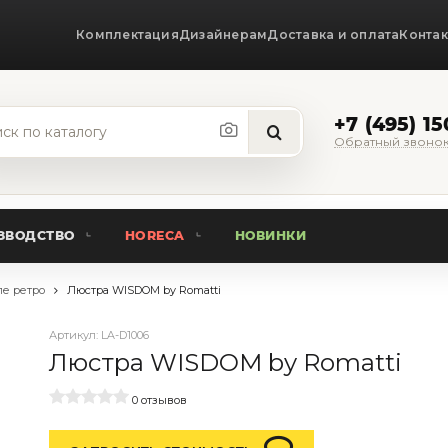
Комплектация
Дизайнерам
Доставка и оплата
Конта
+7 (495) 1
Обратный звоно
ЗВОДСТВО
HORECA
НОВИНКИ
ле ретро
Люстра WISDOM by Romatti
Артикул:
LA-D1006
Люстра WISDOM by Romatti
0 отзывов