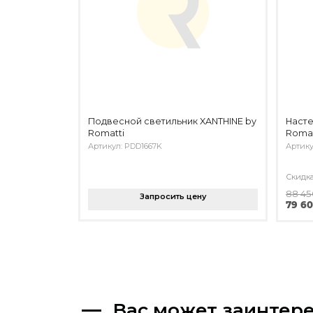
Подвесной светильник XANTHINE by
Насте
Romatti
Romat
Артикул: PDD1667K
Артику
Скидк
88 45
Запросить цену
79 60
Вас может заинтер