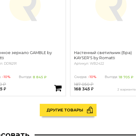
нное зеркало GAMBLE by
Настенный светильник (Бра)
ti
KAYSER'S by Romatti
л: DD16291
Артикул: WB2422
а:
-10%
Выгода:
Скидка:
-10%
Выгода:
8 845 ₽
18 705 ₽
0 ₽
187 050 ₽
5 ₽
168 345 ₽
2 варианта
ДРУГИЕ ТОВАРЫ
есовать