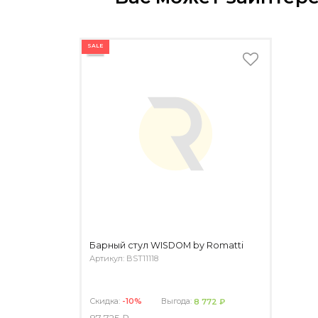
SALE
Барный стул WISDOM by Romatti
Артикул: BST11118
Скидка:
-10%
Выгода:
8 772 ₽
87 725 ₽