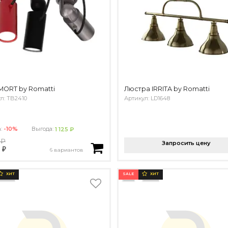
MORT by Romatti
Люстра IRRITA by Romatti
л: TB2410
Артикул: LD1648
а:
-10%
Выгода:
1 125 ₽
 ₽
Запросить цену
 ₽
6 вариантов
SALE
ХИТ
ХИТ