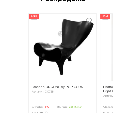
SALE
SALE
Кресло ORGONE by POP CORN
Подве
Light 
Артикул: OK738
Артику
Скидка:
-5%
Выгода:
Скидк
20 140 ₽
402 810 ₽
51 910