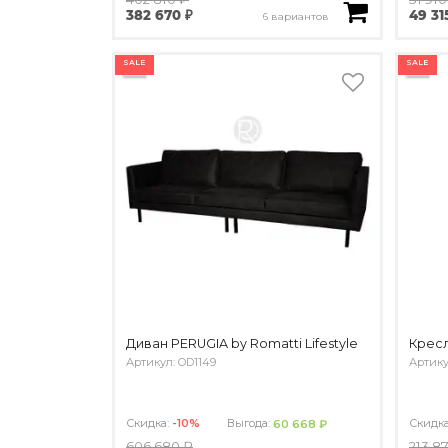
382 670 ₽
49 31
6 вариантов
SALE
SALE
Диван PERUGIA by Romatti Lifestyle
Кресл
Артикул: OD1149
Артику
Скидка:
-10%
Выгода:
Скидк
60 668 ₽
606 680 ₽
213 8