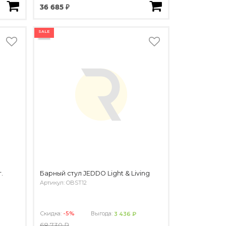
36 685 ₽
SALE
.
Барный стул JEDDO Light & Living
Артикул: OBST12
Скидка:
-5%
Выгода:
3 436 ₽
68 730 ₽