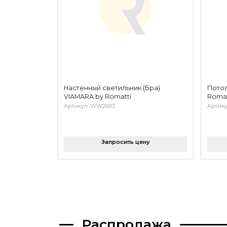
Настенный светильник (Бра)
Потол
VIAMARA by Romatti
Romat
Артикул: WW2693
Артику
Запросить цену
Распродажа