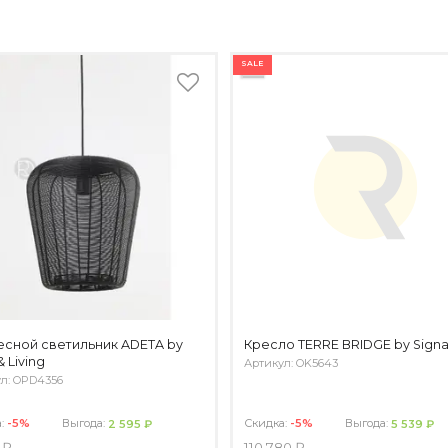
SALE
сной светильник ADETA by
Кресло TERRE BRIDGE by Signa
& Living
Артикул: OK5643
л: OPD4356
а:
-5%
Выгода:
Скидка:
-5%
Выгода:
2 595 ₽
5 539 ₽
 ₽
110 780 ₽