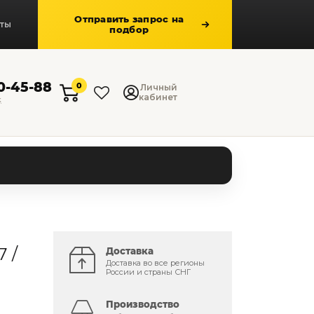
Отправить запрос на
кты
подбор
50-45-88
0
Личный
кабинет
к
 /
Доставка
Доставка во все регионы
России и страны СНГ
Производство