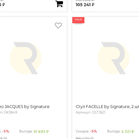
5 ₽
105 241 ₽
SALE
о JACQUES by Signature
Стул FACELLE by Signature, 2 шт
л: OK5849
Артикул: OST3621
а:
-5%
Выгода:
Скидка:
-5%
Выгода:
10 693 ₽
4 321 ₽
75 ₽
86 420 ₽