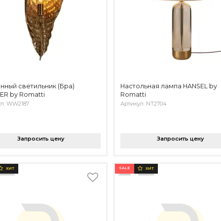
нный светильник (Бра)
Настольная лампа HANSEL by
R by Romatti
Romatti
ул: WW2187
Артикул: NT2704
Запросить цену
Запросить цену
SALE
ХИТ
ХИТ