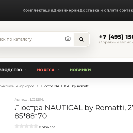
Комплектация
Дизайнерам
Доставка и оплата
Конта
+7 (495) 1
Обратный звоно
ЗВОДСТВО
HORECA
НОВИНКИ
рихожей и коридора
Люстра NAUTICAL by Romatti
Артикул:
LC2929-L
Люстра NAUTICAL by Romatti, 27
85*88*70
0 отзывов