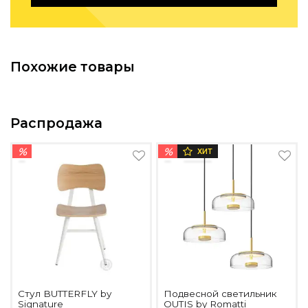
Подбор, производство и комплектация по вашему диз
Все категории товаров
Бренды
Похожие товары
Реализованные проекты
Распродажа
%
%
ХИТ
Стул BUTTERFLY by
Подвесной светильник
Signature
OUTIS by Romatti