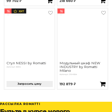
99 702 ₽
218 660 ₽
%
%
ХИТ
Стул NESSI by Romatti
Модульный шкаф NEW
INDUSTRY by Romatti
Артикул: 8304
Milano
Артикул: OSH554
Запросить цену
192 879 ₽
РАССЫЛКА ROMATTI
Будьте в курсе нового