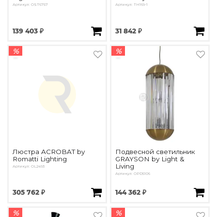
Артикул: OST6757
Артикул: TH169-1
139 403 ₽
31 842 ₽
%
%
Люстра ACROBAT by
Подвесной светильник
Romatti Lighting
GRAYSON by Light &
Living
Артикул: OL2493
Артикул: OPD5106
305 762 ₽
144 362 ₽
%
%