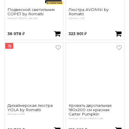
в наличии
Подвесной светильник
Люстра AVONNI by
COPET by Romatti
Romatti
Артикул: P069PL-L35CH3K
Артикул: L1191
36 078 ₽
323 901 ₽
%
Дизайнерская люстра
Кровать двуспальная
YOLA by Romatti
180х200 см красная
Carter Pumpkin
Артикул: L1434
Артикул: DG-RF-F-BD119-4-180