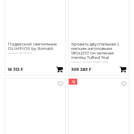
Подвесной светильник
Кровать двуспальная с
OLIMPIOS by Romatti
мягким изголовьем
180х200 см зеленая
Артикул: AFFDPD112
Henley Tufted Teal
Артикул: DG-RF-F-BD247-3-180
16 313 ₽
309 285 ₽
%