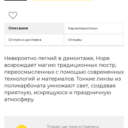
Детская мебель
Уличная и садовая мебель
Фитнес и wellness-оборудование
Коллекции
Описание
Характеристики
ROOM — Modern
INTERRA — Soft Modern
Оплата и доставка
Отзывы
ARTOPIA — Mid-Century
DAYZ — Ethno
Все коллекции мебели
Невероятно легкий в демонтаже, Hope
возрождает магию традиционных люстр,
Подбор, производство и комплектация по вашему диз
переосмысленных с помощью современных
Декор
технологий и материалов. Тонкие линзы из
поликарбоната умножают свет, создавая
По типу
приятную, искрящуюся и праздничную
атмосферу.
Для кухни
Предметы интерьера
Зеркала
Вентиляторы
Ковры
Товар не представлен