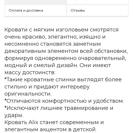
Детская мебель
Уличная и садовая мебель
Оплата и доставка
Отзывы
Фитнес и wellness-оборудование
Коллекции
Кровати с мягким изголовьем смотрятся
ROOM — Modern
очень красиво, элегантно, изящно и
INTERRA — Soft Modern
несомненно становятся заметным
ARTOPIA — Mid-Century
декоративным элементом всей обстановки,
DAYZ — Ethno
формируя одновременно очаровательный,
Все коллекции мебели
модный и смелый дизайн. Они имеют
Подбор, производство и комплектация по вашему диз
массу достоинств:
*Такие кроватные спинки выглядят более
Декор
стильно и придают интерьеру
По типу
оригинальности.
*Отличаются комфортностью и удобством.
Для кухни
*Исключают лишнее травмирование и
Предметы интерьера
удары.
Зеркала
Кровать Alix станет современным и
Вентиляторы
элегантным акцентом в детской.
Ковры