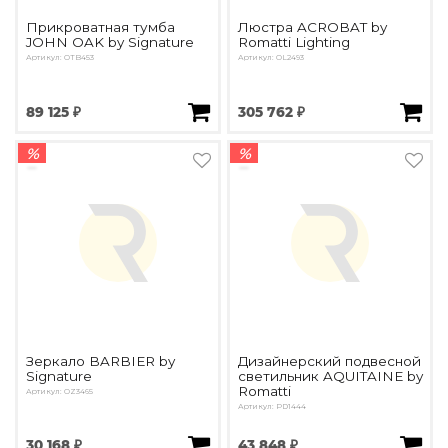
Прикроватная тумба
Люстра ACROBAT by
JOHN OAK by Signature
Romatti Lighting
Артикул: OTB453
Артикул: OL2493
89 125 ₽
305 762 ₽
%
%
Зеркало BARBIER by
Дизайнерский подвесной
Signature
светильник AQUITAINE by
Romatti
Артикул: OZ3465
Артикул: PD1444
30 168 ₽
43 848 ₽