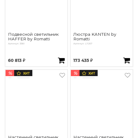
Подвесной светильник
Люстра KANTEN by
HAFFER by Romatti
Romatti
Артикул: 3381
Артикул: L11267
60 813 ₽
173 435 ₽
%
%
ХИТ
ХИТ
Настенный светильник
Настенный светильник