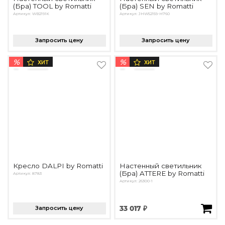
(Бра) TOOL by Romatti
(Бра) SEN by Romatti
Артикул: WB2191K
Артикул: JHW52159-H760
Запросить цену
Запросить цену
%
%
ХИТ
ХИТ
Кресло DALPI by Romatti
Настенный светильник
(Бра) ATTERE by Romatti
Артикул: 8783
Артикул: 26300-1
Запросить цену
33 017 ₽