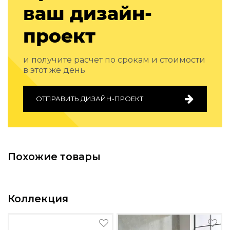
ваш дизайн-
Подбор, производство и комплектация по вашему диз
Все категории товаров
проект
Бренды
Реализованные проекты
и получите расчет по срокам и стоимости
в этот же день
ОТПРАВИТЬ ДИЗАЙН-ПРОЕКТ
Похожие товары
Коллекция