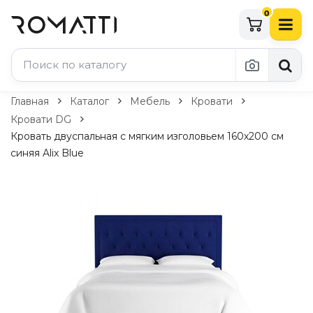
0
Каталог Romatti
Главная
Каталог
Мебель
Кровати
Кровати DG
Свет и освещение
Кровать двуспальная с мягким изголовьем 160х200 см
синяя Alix Blue
По типу
Подвесные светильники
Люстры
Потолочные светильники
Бра и настенные светильники
Настольные лампы
Торшеры
Технический свет
Уличное освещение
Комплектующие