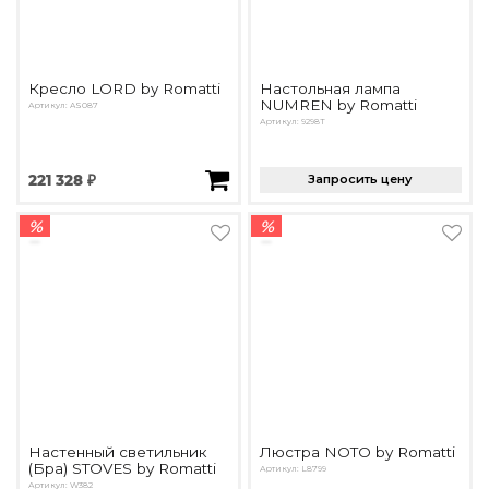
Кресло LORD by Romatti
Настольная лампа
NUMREN by Romatti
Артикул: AS087
Артикул: 9298T
221 328 ₽
Запросить цену
%
%
Настенный светильник
Люстра NOTO by Romatti
(Бра) STOVES by Romatti
Артикул: L8799
Артикул: W382