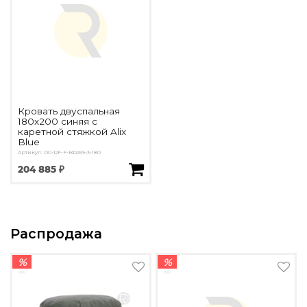
Кровать двуспальная
180х200 синяя с
каретной стяжкой Alix
Blue
Артикул: DG-RF-F-BD269-3-180
204 885 ₽
Распродажа
%
%