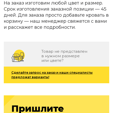
На заказ изготовим любой цвет и размер.
Зеленые стены
Дизайнерские кальяны
Срок изготовления заказной позиции — 45
Подбор, производство и комплектация по вашему диз
дней. Для заказа просто добавьте кровать в
корзину — наш менеджер свяжется с вами
Сантехника и инженерия
и расскажет все подробности.
Дизайнерские ванны
Подбор, производство и комплектация по вашему диз
Отделка и ремонт
Товар не представлен
в нужном размере
Стены
или цвете?
Акустические панели
Стеновые декоративные панели
Сделайте запрос на заказ и наши специалисты
для террас
предложат варианты!
Террасные и фасадные системы
Биоклиматические перголы
Камень
Пришлите
Изделия из натурального мрамора и камня
Светящийся камень