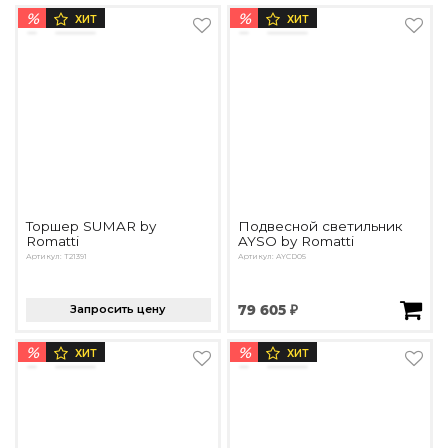
%
%
ХИТ
ХИТ
Торшер SUMAR by
Подвесной светильник
Romatti
AYSO by Romatti
Артикул: T21391
Артикул: AYCD05
Запросить цену
79 605 ₽
%
%
ХИТ
ХИТ