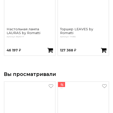
Настольная лампа
Торшер LEAVES by
LAURAS by Romatti
Romatti
Артикул: 86210-1T
Артикул: TH366
46 197 ₽
127 368 ₽
Вы просматривали
%