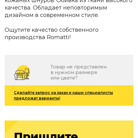
кожаных шнуров. Обивка из ткани высокого
Детская мебель
качества. Обладает неповторимым
Уличная и садовая мебель
дизайном в современном стиле.
Фитнес и wellness-оборудование
Коллекции
Ощутите качество собственного
ROOM — Modern
производства Romatti!
INTERRA — Soft Modern
ARTOPIA — Mid-Century
DAYZ — Ethno
Все коллекции мебели
Товар не представлен
в нужном размере
Подбор, производство и комплектация по вашему диз
или цвете?
Декор
Сделайте запрос на заказ и наши специалисты
По типу
предложат варианты!
Для кухни
Предметы интерьера
Зеркала
Вентиляторы
Пришлите
Ковры