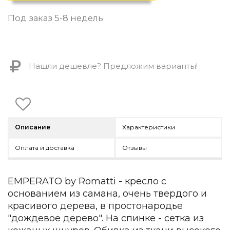
Контемпорари
Производство архитектурного и декоративного осве
Под заказ 5-8 недель
Мебель
По типу
Нашли дешевле? Предложим варианты!
Стулья
Столы и столики
Мягкая мебель
Кровати и матрасы
Комоды и тумбы
Описание
Характеристики
Полки и стеллажи
Консоли
Оплата и доставка
Отзывы
Мебель по назначению
Мебель для HoReCa
Производство мебели на заказ Romatti
EMPERATO by Romatti - кресло c
Корпусная мебель на заказ
основанием из самана, очень твердого и
Шкафы и гардеробные на заказ
красивого дерева, в простонародье
Мебель для ванной
"дождевое дерево". На спинке - сетка из
Офисная мебель