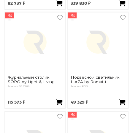
82 737 ₽
339 830 ₽
%
%
Журнальный столик
Подвесной светильник
SORO by Light & Living
ILAZA by Romatti
Артикул: OSZ3546
Артикул: PD151
115 573 ₽
49 329 ₽
%