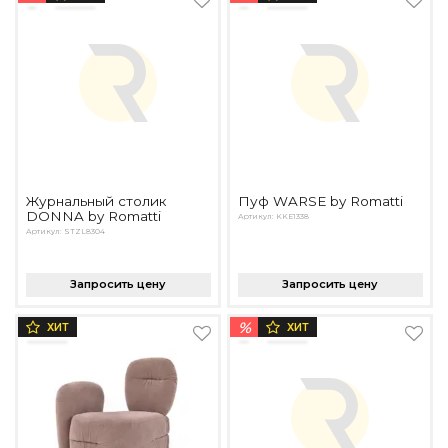
Подбор, производство и комплектация по вашему диз
Все категории товаров
Бренды
Реализованные проекты
Журнальный столик
Пуф WARSE by Romatti
DONNA by Romatti
Артикул: KKE1338
Артикул: STZL8304
Запросить цену
Запросить цену
%
ХИТ
ХИТ