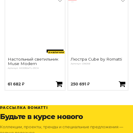
в наличии
Настольный светильник
Люстра Cube by Romatti
Muse Modern
Артикул: G1800d
Артикул: MOD304TL-01CH
61 682 ₽
250 691 ₽
РАССЫЛКА ROMATTI
Будьте в курсе нового
Коллекции, проекты, тренды и специальные предложения —
только полезное.