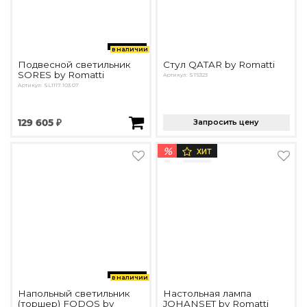
в наличии
Подвесной светильник
Стул QATAR by Romatti
SORES by Romatti
Артикул: ST5323
Артикул: SL1117.103.07
129 605 ₽
Запросить цену
%
ХИТ
в наличии
Напольный светильник
Настольная лампа
(торшер) FODOS by
JOHANSET by Romatti