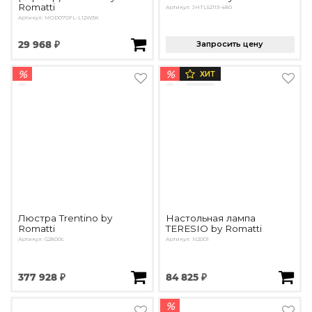
Romatti
Артикул: JHTL52113-480
Артикул: MOD070FL-L12W3K
29 968 ₽
Запросить цену
%
%
ХИТ
Люстра Trentino by
Настольная лампа
Romatti
TERESIO by Romatti
Артикул: G2800c
Артикул: N2001
377 928 ₽
84 825 ₽
%