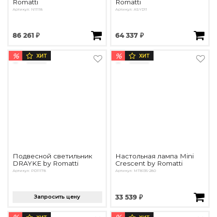
Romatti
Romatti
Артикул: N11118
Артикул: ASYD11
86 261 ₽
64 337 ₽
%
%
ХИТ
ХИТ
Подвесной светильник
Настольная лампа Mini
DRAYKE by Romatti
Crescent by Romatti
Артикул: PD11178
Артикул: MT8136-280
Запросить цену
33 539 ₽