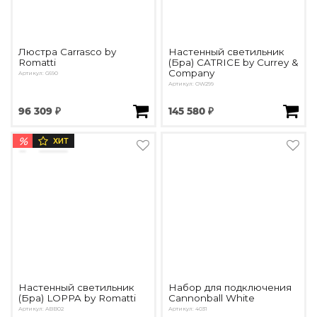
Люстра Carrasco by
Настенный светильник
Romatti
(Бра) CATRICE by Currey &
Company
Артикул: G690
Артикул: OW299
96 309 ₽
145 580 ₽
%
ХИТ
Настенный светильник
Набор для подключения
(Бра) LOPPA by Romatti
Cannonball White
Артикул: ABB02
Артикул: 4031