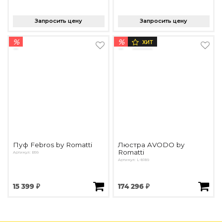
Запросить цену
Запросить цену
%
%
ХИТ
Пуф Febros by Romatti
Люстра AVODO by
Romatti
Артикул: B99
Артикул: L-8189
15 399 ₽
174 296 ₽