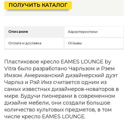
Зеленые стены
ПОЛУЧИТЬ КАТАЛОГ
Дизайнерские кальяны
Подбор, производство и комплектация по вашему диз
Сантехника и инженерия
Описание
Характеристики
Дизайнерские ванны
Подбор, производство и комплектация по вашему диз
Оплата и доставка
Отзывы
Отделка и ремонт
Пластиковое кресло EAMES LOUNGE by
Стены
Vitra было разработано Чарльзом и Рэем
Акустические панели
Имзом. Американский дизайнерский дуэт
Стеновые декоративные панели
Чарльз и Рэй Имз считается одним из
для террас
самых известных дизайнеров-новаторов в
мире. Будучи пионерами в современном
Террасные и фасадные системы
дизайне мебели, они создали большое
Биоклиматические перголы
Камень
количество культовых предметов, в том
числе кресло EAMES LOUNGE.
Изделия из натурального мрамора и камня
Светящийся камень