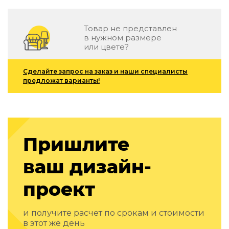
Подбор, производство и комплектация по вашему диз
Все категории товаров
Товар не представлен
в нужном размере
Бренды
или цвете?
Реализованные проекты
Сделайте запрос на заказ и наши специалисты
предложат варианты!
Пришлите
ваш дизайн-
проект
и получите расчет по срокам и стоимости
в этот же день