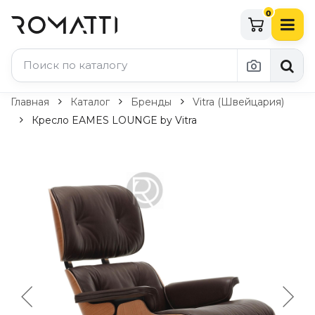
0
Каталог Romatti
Главная
Каталог
Бренды
Vitra (Швейцария)
Кресло EAMES LOUNGE by Vitra
Свет и освещение
По типу
Подвесные светильники
Люстры
Потолочные светильники
Бра и настенные светильники
Настольные лампы
Торшеры
Технический свет
Уличное освещение
Комплектующие