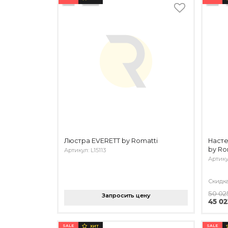
Люстра EVERETT by Romatti
Насте
by Ro
Артикул: L15113
Артику
Скидк
50 02
Запросить цену
45 02
SALE
SALE
ХИТ