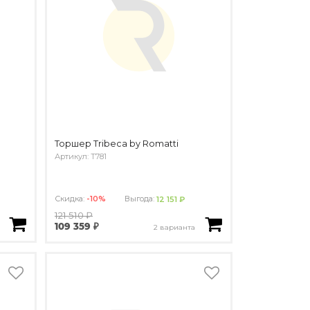
Торшер Tribeca by Romatti
Артикул: T781
Скидка:
-10%
Выгода:
12 151 ₽
121 510 ₽
109 359 ₽
2 варианта