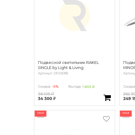
Подвесной светильник RAKEL
Подве
SINGLE by Light & Living
MINOR
Артикул: OPD5096
Артику
Скидка:
-5%
Выгода:
Скидк
1 805 ₽
36 105 ₽
262 3
34 300 ₽
249 1
SALE
SALE