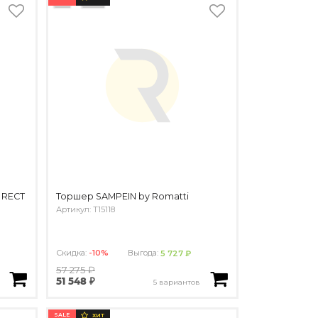
 RECT
Торшер SAMPEIN by Romatti
Артикул: T15118
Скидка:
-10%
Выгода:
5 727 ₽
57 275 ₽
51 548 ₽
5 вариантов
SALE
ХИТ