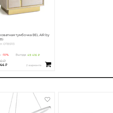
оватная тумбочка BEL AIR by
ti
л: OTB5113
а:
-10%
Выгода:
49 416 ₽
60 ₽
44 ₽
2 варианта