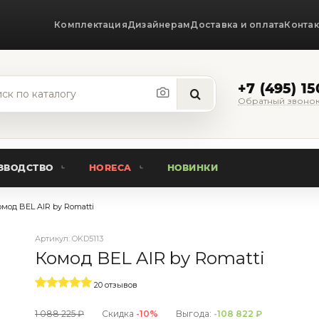
Комплектация
Дизайнерам
Доставка и оплата
Конта
+7 (495) 1
Обратный звоно
ЗВОДСТВО
HORECA
НОВИНКИ
мод BEL AIR by Romatti
Артикул:
OKD5113
Комод BEL AIR by Romatti
20 отзывов
1 088 225 ₽
Скидка
-10%
Выгода:
-108 822 ₽