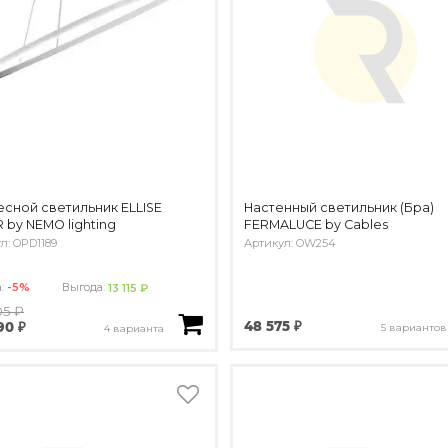
сной светильник ELLISE
Настенный светильник (Бра)
 by NEMO lighting
FERMALUCE by Cables
л: OPD1189
Артикул: OW254
а:
-5%
Выгода:
13 115 ₽
05 ₽
48 575 ₽
90 ₽
5 вариантов
4 варианта