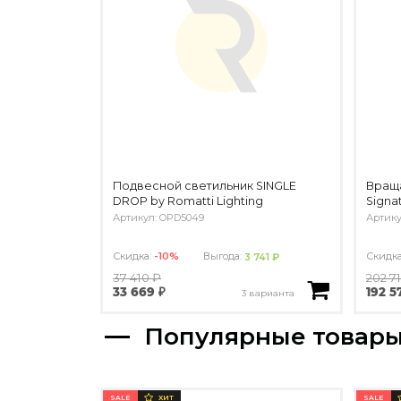
Подвесной светильник SINGLE
Вращ
DROP by Romatti Lighting
Signa
Артикул: OPD5049
Артику
Скидка:
-10%
Выгода:
Скидк
3 741 ₽
37 410 ₽
202 7
33 669 ₽
192 5
3 варианта
Популярные товар
SALE
SALE
ХИТ