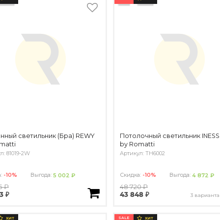
нный светильник (Бра) REWY
Потолочный светильник INESS
matti
by Romatti
л: 81019-2W
Артикул: TH6002
а:
-10%
Выгода:
Скидка:
-10%
Выгода:
5 002 ₽
4 872 ₽
5 ₽
48 720 ₽
3 ₽
43 848 ₽
3 варианта
SALE
ХИТ
ХИТ