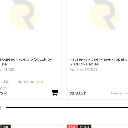
ающееся кресло QUEEN by
Настенный светильник (Бра) 
ture
STOB by Cables
л: OK1232
Артикул: OW3275
а:
-5%
Выгода:
10 135 ₽
10 ₽
72 935 ₽
75 ₽
2 варианта
ы
SALE
ХИТ
ХИТ