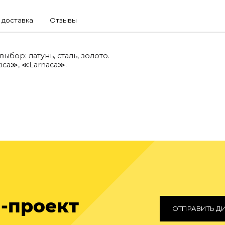
 доставка
Отзывы
ыбор: латунь, сталь, золото.
ica≫, ≪Larnaca≫.
-проект
ОТПРАВИТЬ Д