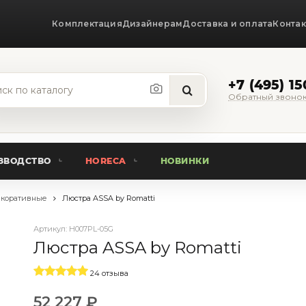
Комплектация
Дизайнерам
Доставка и оплата
Конта
+7 (495) 1
Обратный звоно
ЗВОДСТВО
HORECA
НОВИНКИ
коративные
Люстра ASSA by Romatti
Артикул:
H007PL-05G
Люстра ASSA by Romatti
24 отзыва
52 227 ₽