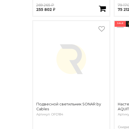
269 265 ₽
79 17
255 802 ₽
75 21
SALE
Подвесной светильник SONAR by
Насте
Cables
AQUIT
Артикул: OPD184
Артику
Скидк