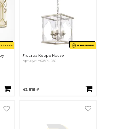
наличии
в наличии
by
Люстра Keope House
Артикул: H008PL-05G
42 916 ₽