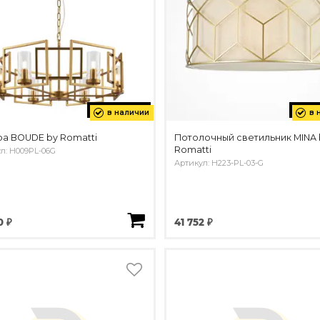
в наличии
в 
а BOUDE by Romatti
Потолочный светильник MINA 
Romatti
л: H009PL-06G
Артикул: H223-PL-03-G
0 ₽
41 752 ₽