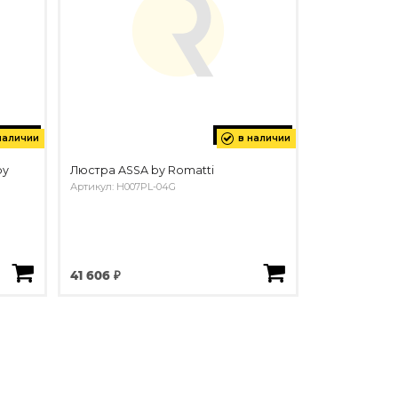
наличии
в наличии
by
Люстра ASSA by Romatti
Артикул: H007PL-04G
41 606 ₽