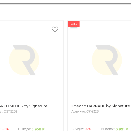
SALE
ARCHIMEDES by Signature
Кресло BARNABE by Signature
л: OST5209
Артикул: OK4328
а:
-5%
Выгода:
Скидка:
-5%
Выгода:
3 958 ₽
10 991 ₽