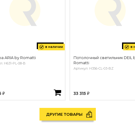
в наличии
в 
а ARIA by Romatti
Потолочный светильник DEIL 
Romatti
л: H631-PL-08-B
Артикул: H356-CL-03-BZ
5 ₽
33 315 ₽
ДРУГИЕ ТОВАРЫ