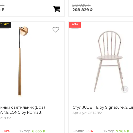
0 ₽
219 820 ₽
2 ₽
208 829 ₽
SALE
ХИТ
нный светильник (Бра)
Стул JULIETTE by Signature, 2 шт
AINE LONG by Romatti
Артикул: OST4282
л: 8062
а:
-10%
Выгода:
Скидка:
-5%
Выгода:
6 655 ₽
7 764 ₽