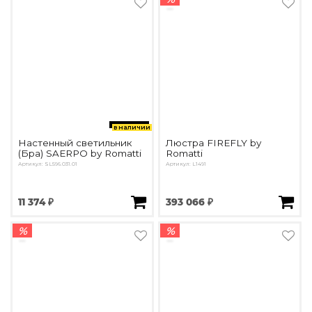
в наличии
Настенный светильник
Люстра FIREFLY by
(Бра) SAERPO by Romatti
Romatti
Артикул: SL596.031.01
Артикул: L1491
11 374 ₽
393 066 ₽
%
%