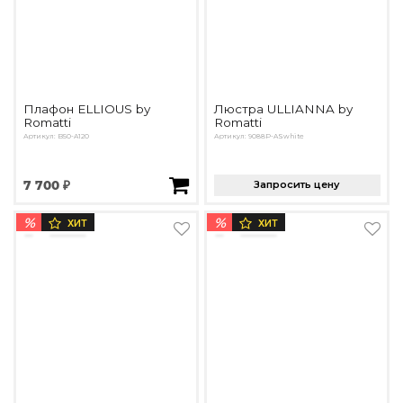
Плафон ELLIOUS by
Люстра ULLIANNA by
Romatti
Romatti
Артикул: B50-A120
Артикул: 9088P-ASwhite
7 700 ₽
Запросить цену
%
%
ХИТ
ХИТ