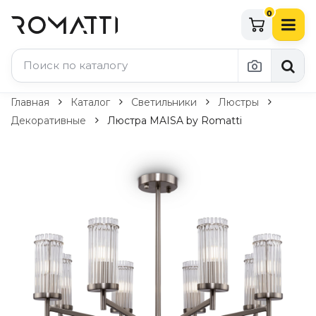
0
Каталог Romatti
Главная
Каталог
Светильники
Люстры
Декоративные
Люстра MAISA by Romatti
Свет и освещение
По типу
Подвесные светильники
Люстры
Потолочные светильники
Бра и настенные светильники
Настольные лампы
Торшеры
Технический свет
Уличное освещение
Комплектующие