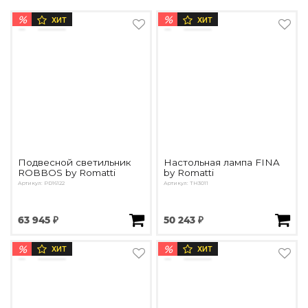
%
%
ХИТ
ХИТ
Подвесной светильник
Настольная лампа FINA
ROBBOS by Romatti
by Romatti
Артикул: PD16122
Артикул: ТН3011
63 945 ₽
50 243 ₽
%
%
ХИТ
ХИТ