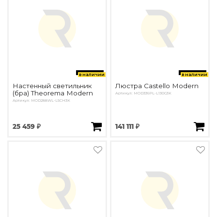
в наличии
в наличии
Настенный светильник
Люстра Castello Modern
(бра) Theorema Modern
Артикул: MOD336PL-L130G3K
Артикул: MOD288WL-L5CH3K
25 459 ₽
141 111 ₽