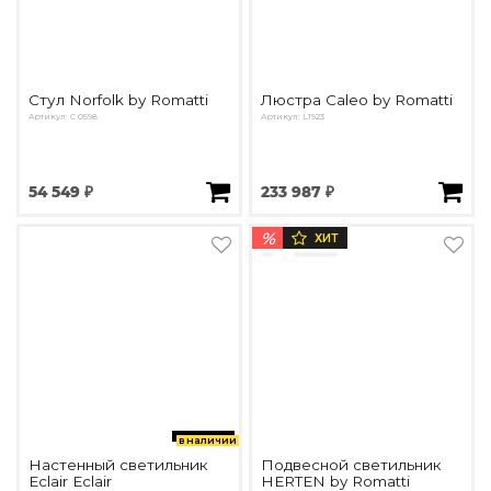
Стул Norfolk by Romatti
Люстра Caleo by Romatti
Артикул: С 0598
Артикул: L1923
54 549 ₽
233 987 ₽
%
ХИТ
в наличии
Настенный светильник
Подвесной светильник
Eclair Eclair
HERTEN by Romatti