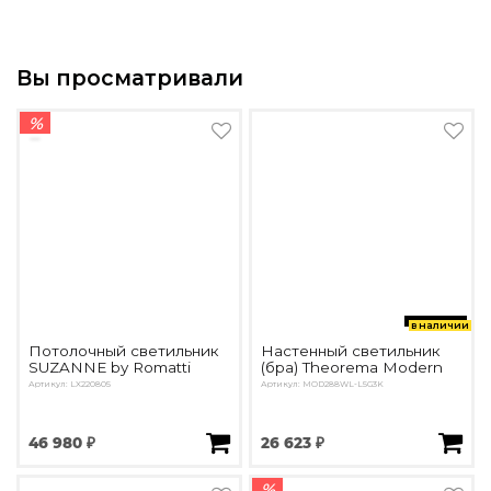
Вы просматривали
%
в наличии
Потолочный светильник
Настенный светильник
SUZANNE by Romatti
(бра) Theorema Modern
Артикул: LX220805
Артикул: MOD288WL-L5G3K
46 980 ₽
26 623 ₽
%