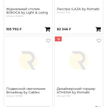
Журнальный столик
Люстра ILAZA by Romatti
BIBOCA by Light & Living
Артикул: L149
Артикул: OSZ2212
105 792 ₽
82 346 ₽
%
Подвесной светильник
Дизайнерский торшер
Broadway by Cables
ATHENA by Romatti
Артикул: OPD459
Артикул: T662