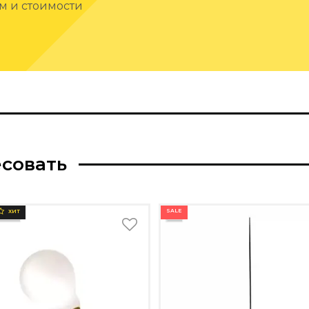
ам и стоимости
есовать
SALE
ХИТ