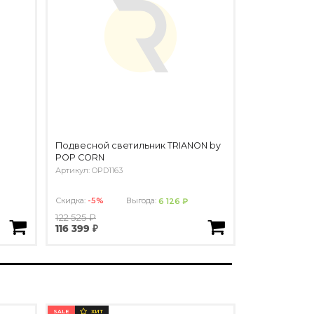
Подвесной светильник TRIANON by
POP CORN
Артикул: OPD1163
Скидка:
-5%
Выгода:
6 126 ₽
122 525 ₽
116 399 ₽
SALE
ХИТ