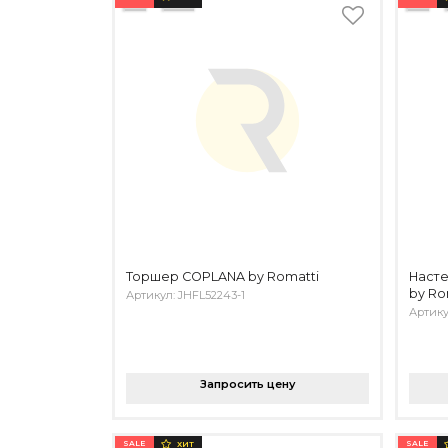
Торшер COPLANA by Romatti
Насте
by Ro
Артикул: JHFL52243-1
Артику
Запросить цену
SALE
SALE
ХИТ