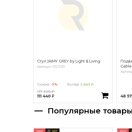
Стул JAIMY GREY by Light & Living
Подв
Cable
Артикул: OST2311
Артику
Скидка:
-5%
Выгода:
5 865 ₽
117 305 ₽
48 57
111 440 ₽
Популярные товар
SALE
SALE
ХИТ