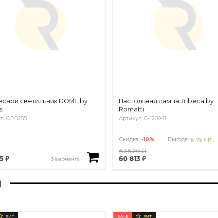
есной светильник DOME by
Настольная лампа Tribeca by
s
Romatti
л: OPD255
Артикул: G-1200-11
Скидка:
-10%
Выгода:
6 757 ₽
67 570 ₽
5 ₽
60 813 ₽
3 варианта
ы
SALE
ХИТ
ХИТ