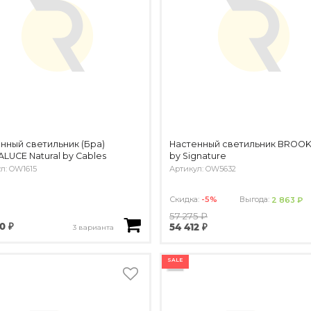
нный светильник (Бра)
Настенный светильник BROO
LUCE Natural by Cables
by Signature
л: OW1615
Артикул: OW5632
Скидка:
-5%
Выгода:
2 863 ₽
57 275 ₽
0 ₽
54 412 ₽
3 варианта
SALE