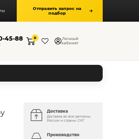
Отправить запрос на
кты
подбор
50-45-88
0
Личный
кабинет
к
by
Доставка
Доставка во все регионы
России и страны СНГ
Производство