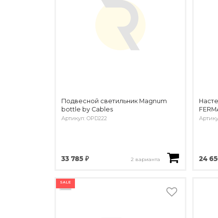
Подвесной светильник Magnum
Насте
bottle by Cables
FERMA
Артикул: OPD222
Артику
33 785 ₽
24 65
2 варианта
SALE