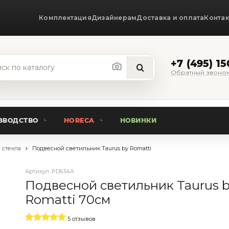
Комплектация
Дизайнерам
Доставка и оплата
Конта
+7 (495) 1
Обратный звоно
ЗВОДСТВО
HORECA
НОВИНКИ
 стекла
Подвесной светильник Taurus by Romatti
Артикул:
PD634A
Подвесной светильник Taurus 
Romatti 70см
5 отзывов