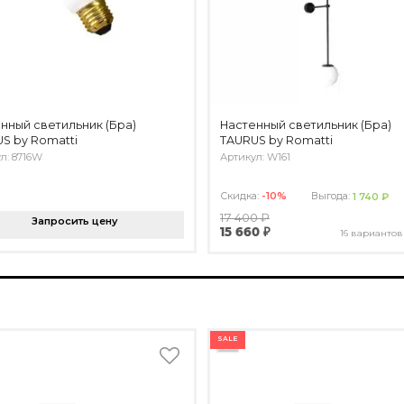
нный светильник (Бра)
Настенный светильник (Бра)
S by Romatti
TAURUS by Romatti
л: 8716W
Артикул: W161
Скидка:
-10%
Выгода:
1 740 ₽
17 400 ₽
Запросить цену
15 660 ₽
16 вариантов
SALE