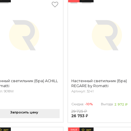
нный светильник (Бра) ACHILL
Настенный светильник (Бра)
matti
REGARE by Romatti
л: 9018W
Артикул: 3241
Скидка:
-10%
Выгода:
2 972 ₽
29 725 ₽
Запросить цену
26 753 ₽
SALE
ХИТ
ХИТ