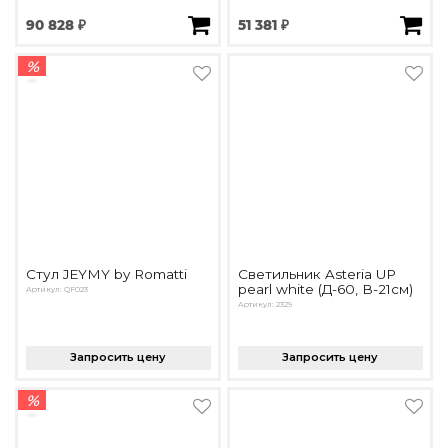
90 828 ₽
51 381 ₽
%
Стул JEYMY by Romatti
Светильник Asteria UP
pearl white (Д-60, В-21см)
Артикул: QF023
Артикул: 2329
Запросить цену
Запросить цену
%