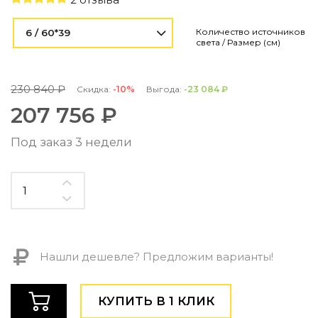
Контемпорари
Производство архитектурного и декоративного осве
Количество источников
6 / 60*39
света / Размер (см)
Мебель
По типу
230 840 ₽
Скидка:
-10%
Выгода:
-23 084 ₽
Стулья
207 756 ₽
Столы и столики
Мягкая мебель
Под заказ 3 недели
Кровати и матрасы
Комоды и тумбы
Полки и стеллажи
Консоли
Мебель по назначению
Мебель для HoReCa
Производство мебели на заказ Romatti
Нашли дешевле? Предложим варианты!
Корпусная мебель на заказ
Шкафы и гардеробные на заказ
Мебель для ванной
КУПИТЬ В 1 КЛИК
Офисная мебель