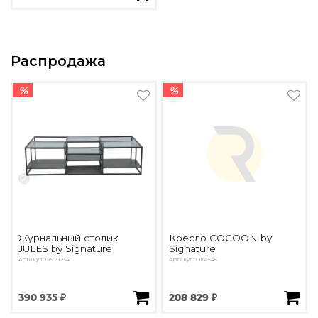
Распродажа
%
%
Журнальный столик
Кресло COCOON by
JULES by Signature
Signature
Артикул: OSZ1234
Артикул: OK4545
390 935 ₽
208 829 ₽