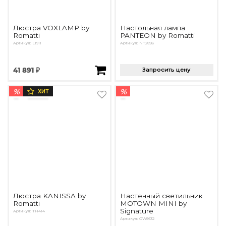
Люстра VOXLAMP by
Настольная лампа
Romatti
PANTEON by Romatti
Артикул: L1911
Артикул: NT2698
41 891 ₽
Запросить цену
%
%
ХИТ
Люстра KANISSA by
Настенный светильник
Romatti
MOTOWN MINI by
Signature
Артикул: TH414
Артикул: OW5632