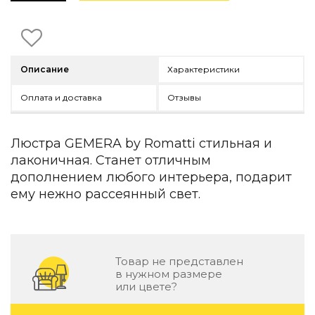
Детская мебель
Уличная и садовая мебель
Фитнес и wellness-оборудование
Коллекции
Описание
Характеристики
ROOM — Modern
INTERRA — Soft Modern
Оплата и доставка
Отзывы
ARTOPIA — Mid-Century
DAYZ — Ethno
Все коллекции мебели
Люстра GEMERA by Romatti стильная и
лаконичная. Станет отличным
Подбор, производство и комплектация по вашему диз
дополнением любого интерьера, подарит
Декор
ему нежно рассеянный свет.
По типу
Для кухни
Предметы интерьера
Товар не представлен
в нужном размере
Зеркала
или цвете?
Вентиляторы
Ковры