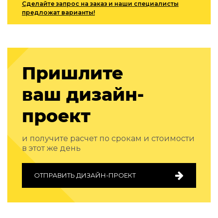
Сделайте запрос на заказ и наши специалисты
Зеленые стены
предложат варианты!
Дизайнерские кальяны
Подбор, производство и комплектация по вашему диз
Сантехника и инженерия
Дизайнерские ванны
Пришлите
Подбор, производство и комплектация по вашему диз
ваш дизайн-
Отделка и ремонт
проект
Стены
Акустические панели
Стеновые декоративные панели
и получите расчет по срокам и стоимости
для террас
в этот же день
Террасные и фасадные системы
ОТПРАВИТЬ ДИЗАЙН-ПРОЕКТ
Биоклиматические перголы
Камень
Изделия из натурального мрамора и камня
Светящийся камень