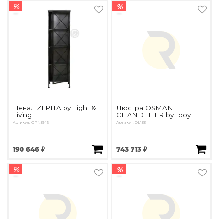
%
%
Пенал ZEPITA by Light &
Люстра OSMAN
Living
CHANDELIER by Tooy
Артикул: OPN3546
Артикул: OL133
190 646 ₽
743 713 ₽
%
%