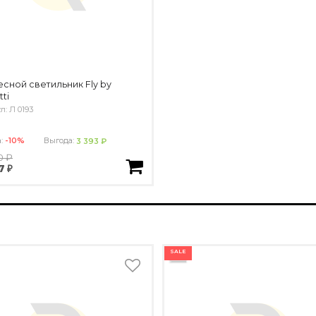
сной светильник Fly by
ti
л: Л 0193
а:
-10%
Выгода:
3 393 ₽
0 ₽
7 ₽
SALE