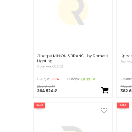
Люстра MINION 5 BRANCH by Romatti
Крес
Lighting
Артику
Артикул: OL1732
Скидка:
-10%
Выгода:
Скидк
29 391 ₽
293 915 ₽
402 8
264 524 ₽
382 6
SALE
SALE