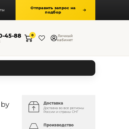
Отправить запрос на
кты
подбор
50-45-88
0
Личный
кабинет
к
 by
Доставка
Доставка во все регионы
России и страны СНГ
Производство