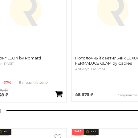
нг LEON by Romatti
Потолочный светильник LUXU
FERMALUCE GLAM by Cables
л: DD3111
Артикул: OPT2551
а:
-37%
Выгода:
93 351 ₽
00 ₽
48 575 ₽
49 ₽
7 вариантов
ы
SALE
ХИТ
ХИТ