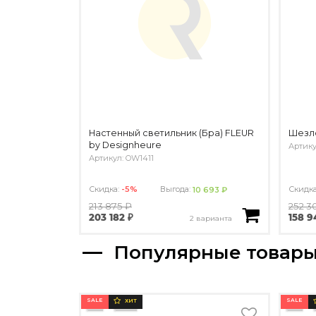
Настенный светильник (Бра) FLEUR
Шезло
by Designheure
Артику
Артикул: OW1411
Скидка:
-5%
Выгода:
Скидк
10 693 ₽
213 875 ₽
252 3
203 182 ₽
158 9
2 варианта
Популярные товар
SALE
SALE
ХИТ