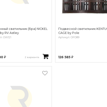
нный светильник (Бра) NICKEL
Подвесной светильник KENTU
by RV Astley
CAGE by Pole
л: OW121
Артикул: OPD89
80 ₽
126 585 ₽
2 варианта