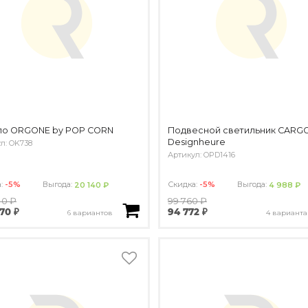
ло ORGONE by POP CORN
Подвесной светильник CARGO
Designheure
л: OK738
Артикул: OPD1416
а:
-5%
Выгода:
Скидка:
-5%
Выгода:
20 140 ₽
4 988 ₽
10 ₽
99 760 ₽
70 ₽
94 772 ₽
6 вариантов
4 варианта