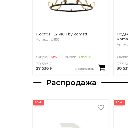
Люстра FLY RICH by Romatti
Подве
Romat
Артикул: L11156
Артику
Скидка:
-10%
Выгода:
Скидк
3 059 ₽
30 595 ₽
33 93
27 536 ₽
30 53
6 вариантов
Распродажа
SALE
SALE