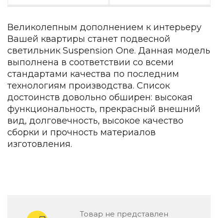
Детская мебель
Уличная и садовая мебель
Великолепным дополнением к интерьеру
Фитнес и wellness-оборудование
Коллекции
Вашей квартиры станет подвесной
светильник Suspension One. Данная модель
ROOM — Modern
выполнена в соответствии со всеми
INTERRA — Soft Modern
стандартами качества по последним
ARTOPIA — Mid-Century
технологиям производства. Список
DAYZ — Ethno
достоинств довольно обширен: высокая
Все коллекции мебели
функциональность, прекрасный внешний
Подбор, производство и комплектация по вашему диз
вид, долговечность, высокое качество
сборки и прочность материалов
Декор
изготовления.
По типу
Для кухни
Предметы интерьера
Зеркала
Вентиляторы
Ковры
Товар не представлен