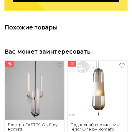
Подбор, производство и комплектация по вашему диз
Все категории товаров
Бренды
Похожие товары
Реализованные проекты
Вас может заинтересовать
%
%
Люстра FASTES ONE by
Подвесной светильник
Romatti
Terior One by Romatti