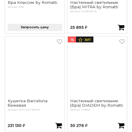
Бра Классик by Romatti
Настенный светильник
(Бра) MITRA by Romatti
Артикул: 1063
Артикул: SL1632.201.02
Запросить цену
25 895 ₽
%
ХИТ
Кушетка Barcelona
Настенный светильник
бежевая
(Бра) DIADEM by Romatti
Артикул: DG-F-KSH-331CRP
Артикул: TH5063
231 130 ₽
30 276 ₽